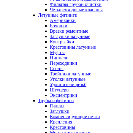
Фильтры грубой очистки
Четырехходовые клапаны
Латунные фитинги
Американки
Бочонки
Врезки ремонтные
Заглушки латунные
Контргайки
Крестовины латунные
Муфты
Ниппели
Переходники
Сгоны
Тройники латунные
Уголки латунные
Удлинители резьб
Штуцеры
Эксцентрики
Трубы и фитинги
Гильзы
Заглушки
Компенсирующие петли
Крепления
Крестовины
Монтажные планки