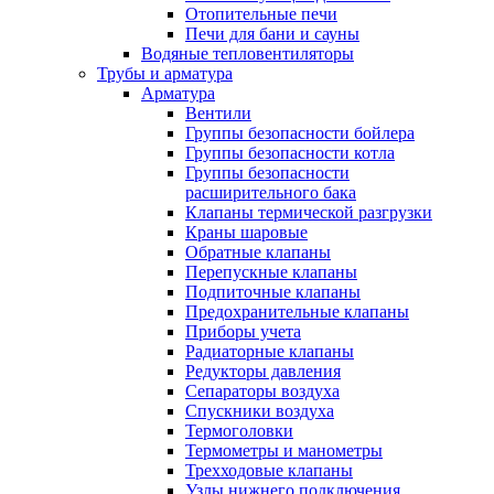
Отопительные печи
Печи для бани и сауны
Водяные тепловентиляторы
Трубы и арматура
Арматура
Вентили
Группы безопасности бойлера
Группы безопасности котла
Группы безопасности
расширительного бака
Клапаны термической разгрузки
Краны шаровые
Обратные клапаны
Перепускные клапаны
Подпиточные клапаны
Предохранительные клапаны
Приборы учета
Радиаторные клапаны
Редукторы давления
Сепараторы воздуха
Спускники воздуха
Термоголовки
Термометры и манометры
Трехходовые клапаны
Узлы нижнего подключения