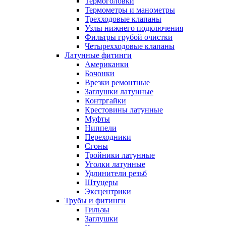
Термоголовки
Термометры и манометры
Трехходовые клапаны
Узлы нижнего подключения
Фильтры грубой очистки
Четырехходовые клапаны
Латунные фитинги
Американки
Бочонки
Врезки ремонтные
Заглушки латунные
Контргайки
Крестовины латунные
Муфты
Ниппели
Переходники
Сгоны
Тройники латунные
Уголки латунные
Удлинители резьб
Штуцеры
Эксцентрики
Трубы и фитинги
Гильзы
Заглушки