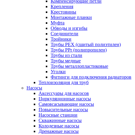
Компенсирующие петли
Крепления
Крестовины
Монтажные планки
Муфта
Обводы и изгибы
Соединители
Тройники
Трубы PEX (сшитый полиэтилен)
Трубы PPr (полипропилен)
Трубы из стали
Трубы медные
Трубы металлопластиковые
Уголки
Фитинги для подключения радиаторов
Теплоизоляция для труб
Насосы
Аксессуары для насосов
Циркуляционные насосы
Самовсасывающие насосы
Повысительные насосы
Насосные станции
Скважинные насосы
Колодезные насосы
Дренажные насосы