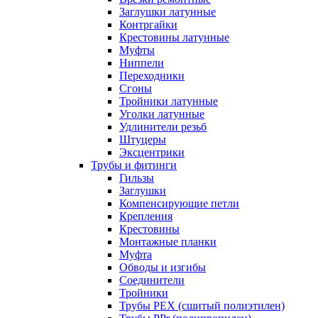
Заглушки латунные
Контргайки
Крестовины латунные
Муфты
Ниппели
Переходники
Сгоны
Тройники латунные
Уголки латунные
Удлинители резьб
Штуцеры
Эксцентрики
Трубы и фитинги
Гильзы
Заглушки
Компенсирующие петли
Крепления
Крестовины
Монтажные планки
Муфта
Обводы и изгибы
Соединители
Тройники
Трубы PEX (сшитый полиэтилен)