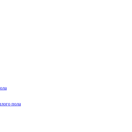
ола
плого пола