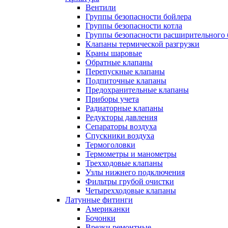
Вентили
Группы безопасности бойлера
Группы безопасности котла
Группы безопасности расширительного 
Клапаны термической разгрузки
Краны шаровые
Обратные клапаны
Перепускные клапаны
Подпиточные клапаны
Предохранительные клапаны
Приборы учета
Радиаторные клапаны
Редукторы давления
Сепараторы воздуха
Спускники воздуха
Термоголовки
Термометры и манометры
Трехходовые клапаны
Узлы нижнего подключения
Фильтры грубой очистки
Четырехходовые клапаны
Латунные фитинги
Американки
Бочонки
Врезки ремонтные