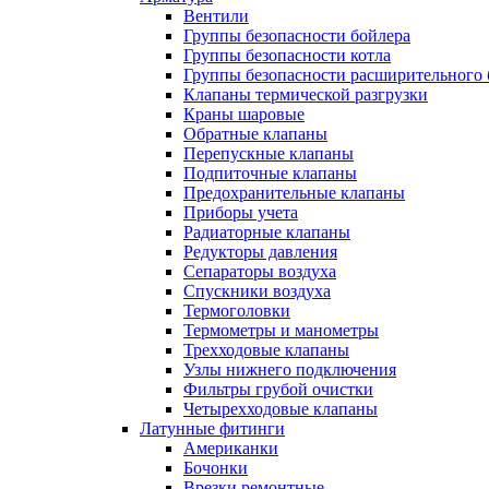
Вентили
Группы безопасности бойлера
Группы безопасности котла
Группы безопасности расширительного 
Клапаны термической разгрузки
Краны шаровые
Обратные клапаны
Перепускные клапаны
Подпиточные клапаны
Предохранительные клапаны
Приборы учета
Радиаторные клапаны
Редукторы давления
Сепараторы воздуха
Спускники воздуха
Термоголовки
Термометры и манометры
Трехходовые клапаны
Узлы нижнего подключения
Фильтры грубой очистки
Четырехходовые клапаны
Латунные фитинги
Американки
Бочонки
Врезки ремонтные