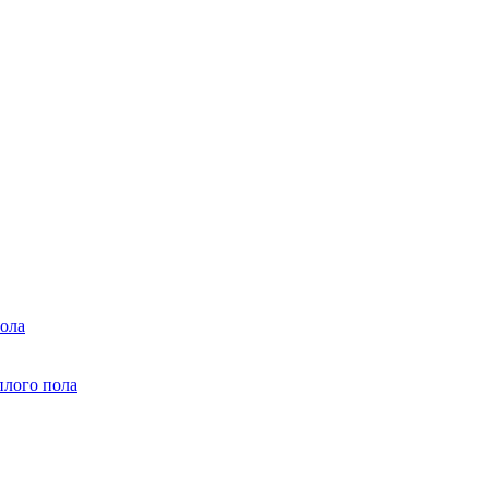
ола
плого пола