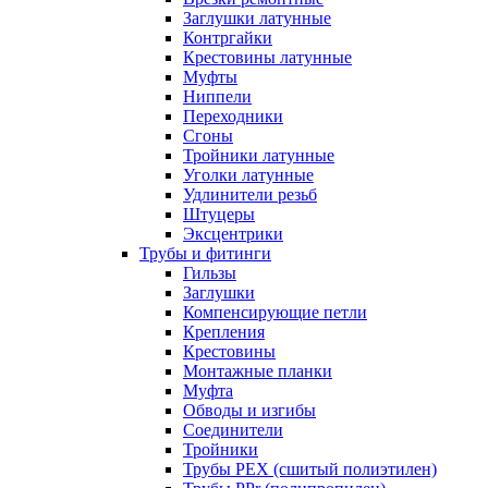
Заглушки латунные
Контргайки
Крестовины латунные
Муфты
Ниппели
Переходники
Сгоны
Тройники латунные
Уголки латунные
Удлинители резьб
Штуцеры
Эксцентрики
Трубы и фитинги
Гильзы
Заглушки
Компенсирующие петли
Крепления
Крестовины
Монтажные планки
Муфта
Обводы и изгибы
Соединители
Тройники
Трубы PEX (сшитый полиэтилен)