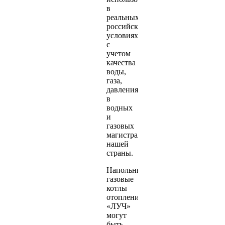
в
реальных
российских
условиях
с
учетом
качества
воды,
газа,
давления
в
водных
и
газовых
магистралях
нашей
страны.
Напольные
газовые
котлы
отопления
«ЛУЧ»
могут
быть