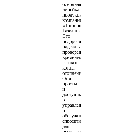
основная
линейка
продукции
компании
«Таганрог
Газоаппарат».
Это
недорогие,
надежные,
проверенные
временем
газовые
котлы
отопления.
Они
просты
и
доступны
в
управлении
и
обслуживании,
спроектированы
для
использования