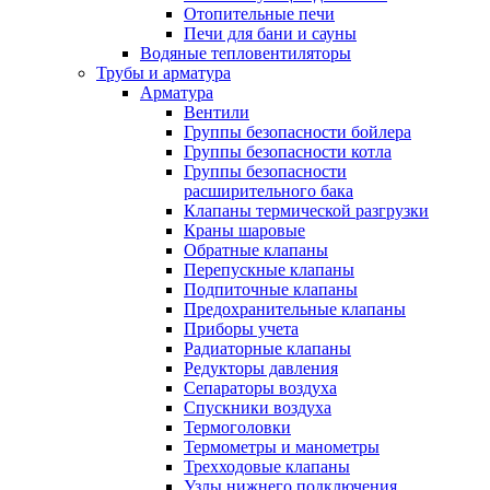
Отопительные печи
Печи для бани и сауны
Водяные тепловентиляторы
Трубы и арматура
Арматура
Вентили
Группы безопасности бойлера
Группы безопасности котла
Группы безопасности
расширительного бака
Клапаны термической разгрузки
Краны шаровые
Обратные клапаны
Перепускные клапаны
Подпиточные клапаны
Предохранительные клапаны
Приборы учета
Радиаторные клапаны
Редукторы давления
Сепараторы воздуха
Спускники воздуха
Термоголовки
Термометры и манометры
Трехходовые клапаны
Узлы нижнего подключения