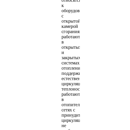
относятся
к
оборудованию
с
открытой
камерой
сгорания,
работают
в
открытых
и
закрытых
системах
отопления,
поддерживают
естественную
циркуляцию
теплоносителя,
работают
в
отопительных
сетях с
принудительной
циркуляцией,
не