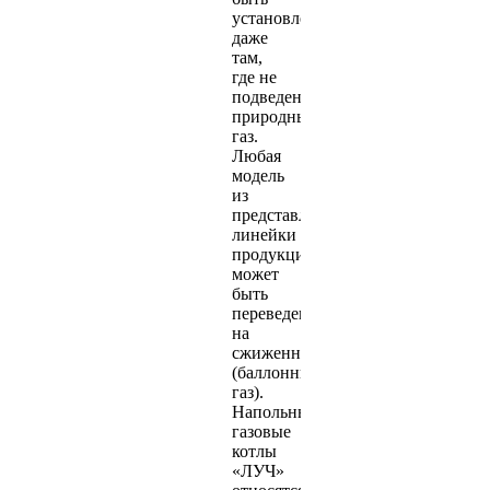
установлены
даже
там,
где не
подведен
природный
газ.
Любая
модель
из
представленной
линейки
продукции
может
быть
переведена
на
сжиженный
(баллонный
газ).
Напольные
газовые
котлы
«ЛУЧ»