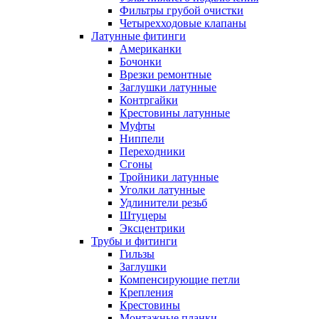
Фильтры грубой очистки
Четырехходовые клапаны
Латунные фитинги
Американки
Бочонки
Врезки ремонтные
Заглушки латунные
Контргайки
Крестовины латунные
Муфты
Ниппели
Переходники
Сгоны
Тройники латунные
Уголки латунные
Удлинители резьб
Штуцеры
Эксцентрики
Трубы и фитинги
Гильзы
Заглушки
Компенсирующие петли
Крепления
Крестовины
Монтажные планки