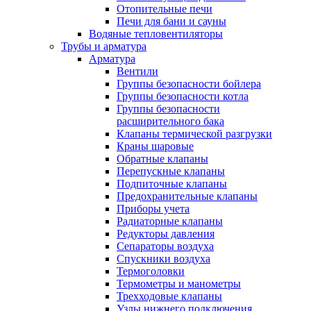
Отопительные печи
Печи для бани и сауны
Водяные тепловентиляторы
Трубы и арматура
Арматура
Вентили
Группы безопасности бойлера
Группы безопасности котла
Группы безопасности
расширительного бака
Клапаны термической разгрузки
Краны шаровые
Обратные клапаны
Перепускные клапаны
Подпиточные клапаны
Предохранительные клапаны
Приборы учета
Радиаторные клапаны
Редукторы давления
Сепараторы воздуха
Спускники воздуха
Термоголовки
Термометры и манометры
Трехходовые клапаны
Узлы нижнего подключения