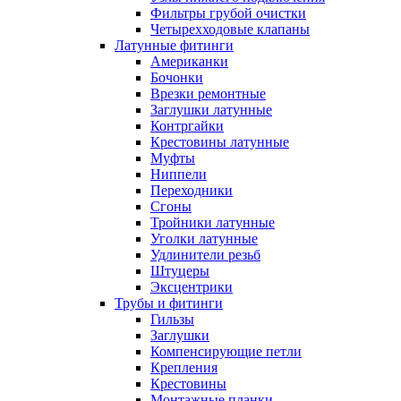
Фильтры грубой очистки
Четырехходовые клапаны
Латунные фитинги
Американки
Бочонки
Врезки ремонтные
Заглушки латунные
Контргайки
Крестовины латунные
Муфты
Ниппели
Переходники
Сгоны
Тройники латунные
Уголки латунные
Удлинители резьб
Штуцеры
Эксцентрики
Трубы и фитинги
Гильзы
Заглушки
Компенсирующие петли
Крепления
Крестовины
Монтажные планки