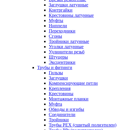
Заглушки латунные
Контргайки
Крестовины латунные
Муфты
Ниппели
Переходники
Сгоны
Тройники латунные
Уголки латунные
Удлинители резьб
Штуцеры
Эксцентрики
Трубы и фитинги
Гильзы
Заглушки
Компенсирующие петли
Крепления
Крестовины
Монтажные планки
Муфта
Обводы и изгибы
Соединители
Тройники
Трубы PEX (сшитый полиэтилен)