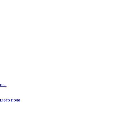
ола
плого пола