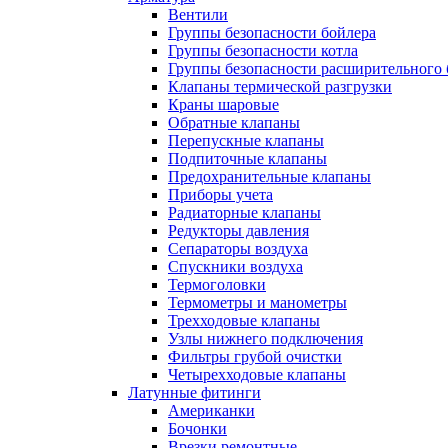
Вентили
Группы безопасности бойлера
Группы безопасности котла
Группы безопасности расширительного 
Клапаны термической разгрузки
Краны шаровые
Обратные клапаны
Перепускные клапаны
Подпиточные клапаны
Предохранительные клапаны
Приборы учета
Радиаторные клапаны
Редукторы давления
Сепараторы воздуха
Спускники воздуха
Термоголовки
Термометры и манометры
Трехходовые клапаны
Узлы нижнего подключения
Фильтры грубой очистки
Четырехходовые клапаны
Латунные фитинги
Американки
Бочонки
Врезки ремонтные