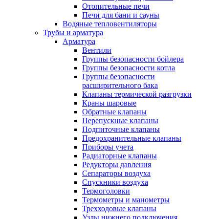
Отопительные печи
Печи для бани и сауны
Водяные тепловентиляторы
Трубы и арматура
Арматура
Вентили
Группы безопасности бойлера
Группы безопасности котла
Группы безопасности
расширительного бака
Клапаны термической разгрузки
Краны шаровые
Обратные клапаны
Перепускные клапаны
Подпиточные клапаны
Предохранительные клапаны
Приборы учета
Радиаторные клапаны
Редукторы давления
Сепараторы воздуха
Спускники воздуха
Термоголовки
Термометры и манометры
Трехходовые клапаны
Узлы нижнего подключения