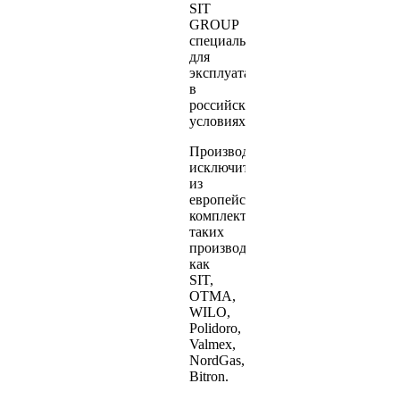
SIT
GROUP
специально
для
эксплуатации
в
российских
условиях.
Производятся
исключительно
из
европейских
комплектующих
таких
производителей
как
SIT,
OTMA,
WILO,
Polidoro,
Valmex,
NordGas,
Bitron.