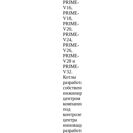
PRIME-
V16,
PRIME-
V18,
PRIME-
V20,
PRIME-
V24,
PRIME-
V26,
PRIME-
V28 и
PRIME-
V32.
Котлы
разработаны
собственным
инжиниринговым
центром
компании
под
контролем
центра
инновационных
разработок