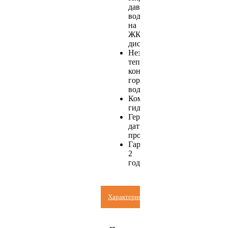
давления
воды
на
ЖК-
дисплее
Независимый
теплообменник
контура
горячего
водоснабжения
Композитная
гидрогруппа
Герконовый
датчик
протока
Гарантия
2
года
Характеристики
Лемакс