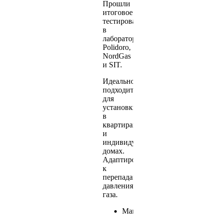
Прошли
итоговое
тестирование
в
лабораториях
Polidoro,
NordGas
и SIT.
Идеально
подходит
для
установки
в
квартирах
и
индивидуальных
домах.
Адаптированы
к
перепадам
давления
газа.
Максимальная