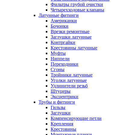
Фильтры грубой очистки
Четырехходовые клапаны
Латунные фитинги
Американки
Бочонки
Врезки ремонтные
Заглушки латунные
Контргайки
Крестовины латунные
Муфты
Ниппели
Переходники
Сгоны
Тройники латунные
Уголки латунные
Удлинители резьб
Штуцеры
Эксцентрики
Трубы и фитинги
Гильзы
Заглушки
Компенсирующие петли
Крепления
Крестовины
Монтажные планки