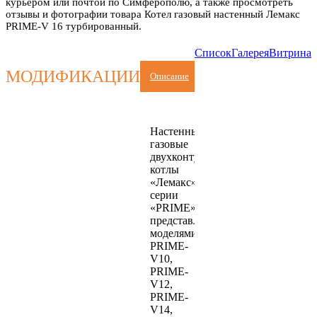
курьером или почтой по Симферополю, а также просмотреть
отзывы и фотографии товара Котел газовый настенный Лемакс
PRIME-V 16 турбированный.
Список
Галерея
Витрина
МОДИФИКАЦИИ
Описание
Настенные
газовые
двухконтурные
котлы
«Лемакс»
серии
«PRIME»
представлены
моделями
PRIME-
V10,
PRIME-
V12,
PRIME-
V14,