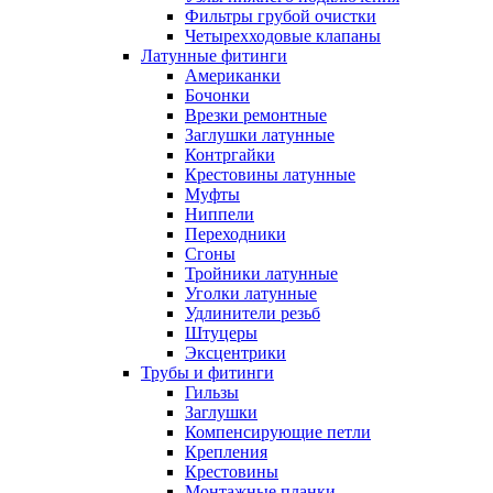
Фильтры грубой очистки
Четырехходовые клапаны
Латунные фитинги
Американки
Бочонки
Врезки ремонтные
Заглушки латунные
Контргайки
Крестовины латунные
Муфты
Ниппели
Переходники
Сгоны
Тройники латунные
Уголки латунные
Удлинители резьб
Штуцеры
Эксцентрики
Трубы и фитинги
Гильзы
Заглушки
Компенсирующие петли
Крепления
Крестовины
Монтажные планки