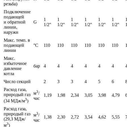
резьба)
Подключение
подающей
1
1
1
1
1
1
и обратной
G
1/2"
1/2"
1/2"
1/2"
1/2"
1/2"
линии,
наружн
Макс. темп. в
подающей
°C
110
110
110
110
110
110
линии
Макс.
избыточное
бар
4
4
4
4
4
4
давление
котла
Число секций
2
3
3
4
5
6
Расход газа,
3
м
/
природый газ
1,19
1,98
2,34
3,05
3,98
4,79
час
3
(34 МДж/м
)
Расход газа,
природый газ
3
м
/
1,38
2,30
2,72
3,54
4,62
5,55
(29,3 МДж/
час
3
м
)