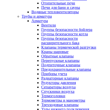
Отопительные печи
Печи для бани и сауны
Водяные тепловентиляторы
Трубы и арматура
Арматура
Вентили
Группы безопасности бойлера
Группы безопасности котла
Группы безопасности
расширительного бака
Клапаны термической разгрузки
Краны шаровые
Обратные клапаны
Перепускные клапаны
Подпиточные клапаны
Предохранительные клапаны
Приборы учета
Радиаторные клапаны
Редукторы давления
Сепараторы воздуха
Спускники воздуха
Термоголовки
Термометры и манометры
Трехходовые клапаны
Узлы нижнего подключения