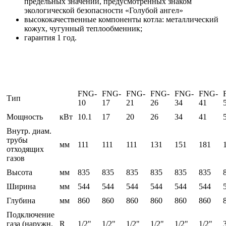
предельных значений, предусмотренных знаком
экологической безопасности «Голубой ангел»
высококачественные компоненты котла: металлический
кожух, чугунный теплообменник;
гарантия 1 год.
FNG-
FNG-
FNG-
FNG-
FNG-
FNG-
Тип
10
17
21
26
34
41
Мощность
кВт
10.1
17
20
26
34
41
Внутр. диам.
трубы
мм
111
111
111
131
151
181
отходящих
газов
Высота
мм
835
835
835
835
835
835
Ширина
мм
544
544
544
544
544
544
Глубина
мм
860
860
860
860
860
860
Подключение
газа (наружн.
R
1/2"
1/2"
1/2"
1/2"
1/2"
1/2"