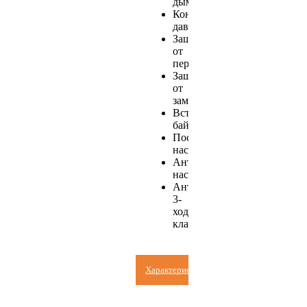
дымоудаления;
Контроль
давления;
Защита
от
перегрева;
Защита
от
замерзания;
Встроенный
байпас;
Постциркуляция
насоса;
Антиблокировка
насоса;
Антиблокировка
3-
ходового
клапана.
Характеристики
Chaffoteaux