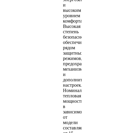
и
высоким
уровнем
комфорта.
Высокая
степень
безопасности
обеспечивается
рядом
защитных
режимов,
предохранительных
механизмов
и
дополнительных
настроек.
Номинальная
тепловая
мощность
в
зависимости
от
модели
составляет