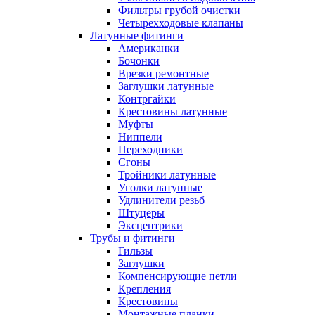
Фильтры грубой очистки
Четырехходовые клапаны
Латунные фитинги
Американки
Бочонки
Врезки ремонтные
Заглушки латунные
Контргайки
Крестовины латунные
Муфты
Ниппели
Переходники
Сгоны
Тройники латунные
Уголки латунные
Удлинители резьб
Штуцеры
Эксцентрики
Трубы и фитинги
Гильзы
Заглушки
Компенсирующие петли
Крепления
Крестовины
Монтажные планки