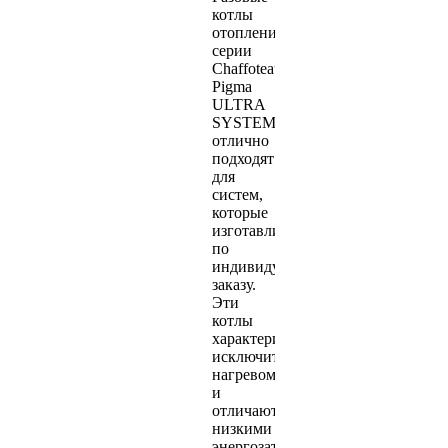
котлы
отопления
серии
Chaffoteaux
Pigma
ULTRA
SYSTEM
отлично
подходят
для
систем,
которые
изготавливаются
по
индивидуальному
заказу.
Эти
котлы
характеризуются
исключительным
нагревом
и
отличаются
низкими
энергозатратами