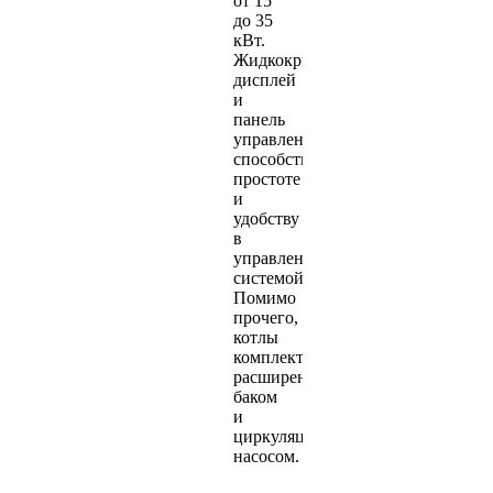
от 15
до 35
кВт.
Жидкокристаллический
дисплей
и
панель
управления
способствует
простоте
и
удобству
в
управлении
системой.
Помимо
прочего,
котлы
комплектуются
расширенным
баком
и
циркуляционным
насосом.