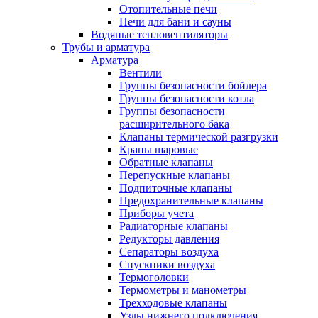
Отопительные печи
Печи для бани и сауны
Водяные тепловентиляторы
Трубы и арматура
Арматура
Вентили
Группы безопасности бойлера
Группы безопасности котла
Группы безопасности
расширительного бака
Клапаны термической разгрузки
Краны шаровые
Обратные клапаны
Перепускные клапаны
Подпиточные клапаны
Предохранительные клапаны
Приборы учета
Радиаторные клапаны
Редукторы давления
Сепараторы воздуха
Спускники воздуха
Термоголовки
Термометры и манометры
Трехходовые клапаны
Узлы нижнего подключения