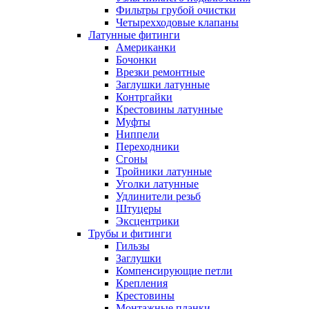
Фильтры грубой очистки
Четырехходовые клапаны
Латунные фитинги
Американки
Бочонки
Врезки ремонтные
Заглушки латунные
Контргайки
Крестовины латунные
Муфты
Ниппели
Переходники
Сгоны
Тройники латунные
Уголки латунные
Удлинители резьб
Штуцеры
Эксцентрики
Трубы и фитинги
Гильзы
Заглушки
Компенсирующие петли
Крепления
Крестовины
Монтажные планки