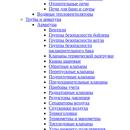
Отопительные печи
Печи для бани и сауны
Водяные тепловентиляторы
Трубы и арматура
Арматура
Вентили
Группы безопасности бойлера
Группы безопасности котла
Группы безопасности
расширительного бака
Клапаны термической разгрузки
Краны шаровые
Обратные клапаны
Перепускные клапаны
Подпиточные клапаны
Предохранительные клапаны
Приборы учета
Радиаторные клапаны
Редукторы давления
Сепараторы воздуха
Спускники воздуха
Термоголовки
Термометры и манометры
Трехходовые клапаны
Узлы нижнего подключения