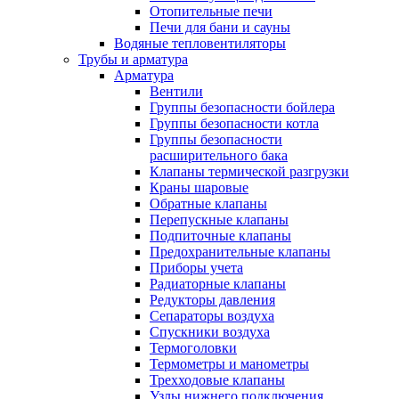
Отопительные печи
Печи для бани и сауны
Водяные тепловентиляторы
Трубы и арматура
Арматура
Вентили
Группы безопасности бойлера
Группы безопасности котла
Группы безопасности
расширительного бака
Клапаны термической разгрузки
Краны шаровые
Обратные клапаны
Перепускные клапаны
Подпиточные клапаны
Предохранительные клапаны
Приборы учета
Радиаторные клапаны
Редукторы давления
Сепараторы воздуха
Спускники воздуха
Термоголовки
Термометры и манометры
Трехходовые клапаны
Узлы нижнего подключения