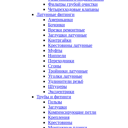
Фильтры грубой очистки
Четырехходовые клапаны
Латунные фитинги
Американки
Бочонки
Врезки ремонтные
Заглушки латунные
Контргайки
Крестовины латунные
Муфты
Ниппели
Переходники
Сгоны
Тройники латунные
Уголки латунные
Удлинители резьб
Штуцеры
Эксцентрики
Трубы и фитинги
Гильзы
Заглушки
Компенсирующие петли
Крепления
Крестовины
Монтажные планки