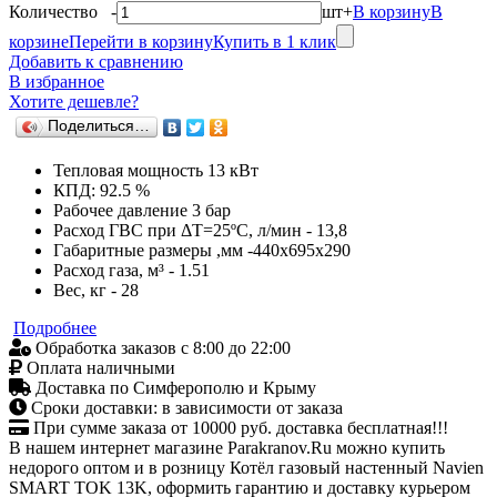
Количество
-
шт
+
В корзину
В
корзине
Перейти в корзину
Купить в 1 клик
Добавить к сравнению
В избранное
Хотите дешевле?
Поделиться…
Тепловая мощность 13 кВт
КПД: 92.5 %
Рабочее давление 3 бар
Расход ГВС при ΔТ=25ºС, л/мин - 13,8
Габаритные размеры ,мм -440x695x290
Расход газа, м³ - 1.51
Вес, кг - 28
Подробнее
Обработка заказов с 8:00 до 22:00
Оплата наличными
Доставка по Симферополю и Крыму
Сроки доставки: в зависимости от заказа
При сумме заказа от 10000 руб. доставка бесплатная!!!
В нашем интернет магазине Parakranov.Ru можно купить
недорого оптом и в розницу Котёл газовый настенный Navien
SMART TOK 13K, оформить гарантию и доставку курьером