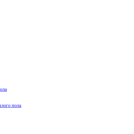
ола
плого пола