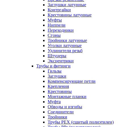
Заглушки латунные
Контргайки
Крестовины латунные
Муфты
Ниппели
Переходники
Сгоны
Тройники латунные
Уголки латунные
Удлинители резьб
Штуцеры
Эксцентрики
Трубы и фитинги
Гильзы
Заглушки
Компенсирующие петли
Крепления
Крестовины
Монтажные планки
Муфта
Обводы и изгибы
Соединители
Тройники
Трубы PEX (сшитый полиэтилен)