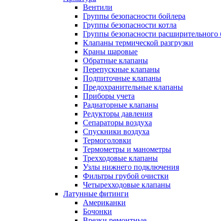
Вентили
Группы безопасности бойлера
Группы безопасности котла
Группы безопасности расширительного 
Клапаны термической разгрузки
Краны шаровые
Обратные клапаны
Перепускные клапаны
Подпиточные клапаны
Предохранительные клапаны
Приборы учета
Радиаторные клапаны
Редукторы давления
Сепараторы воздуха
Спускники воздуха
Термоголовки
Термометры и манометры
Трехходовые клапаны
Узлы нижнего подключения
Фильтры грубой очистки
Четырехходовые клапаны
Латунные фитинги
Американки
Бочонки
Врезки ремонтные