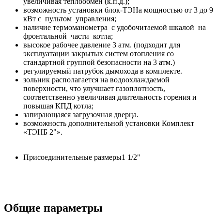
увеличивая теплообмен (к.п.д.);
возможность установки блок-ТЭНа мощностью от 3 до 9
кВт с пультом управления;
наличие термоманометра с удобочитаемой шкалой на
фронтальной части котла;
высокое рабочее давление 3 атм. (подходит для
эксплуатации закрытых систем отопления со
стандартной группой безопасности на 3 атм.)
регулируемый патрубок дымохода в комплекте.
зольник располагается на водоохлаждаемой
поверхности, что улучшает газоплотность,
соответственно увеличивая длительность горения и
повышая КПД котла;
запирающаяся загрузочная дверца.
​возможность дополнительной установки Комплект
«ТЭНБ 2"».
Присоединительные размеры1 1/2"
Общие параметры