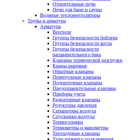
Отопительные печи
Печи для бани и сауны
Водяные тепловентиляторы
Трубы и арматура
Арматура
Вентили
Группы безопасности бойлера
Группы безопасности котла
Группы безопасности
расширительного бака
Клапаны термической разгрузки
Краны шаровые
Обратные клапаны
Перепускные клапаны
Подпиточные клапаны
Предохранительные клапаны
Приборы учета
Радиаторные клапаны
Редукторы давления
Сепараторы воздуха
Спускники воздуха
Термоголовки
Термометры и манометры
Трехходовые клапаны
Узлы нижнего подключения