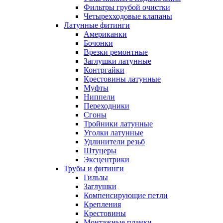
Фильтры грубой очистки
Четырехходовые клапаны
Латунные фитинги
Американки
Бочонки
Врезки ремонтные
Заглушки латунные
Контргайки
Крестовины латунные
Муфты
Ниппели
Переходники
Сгоны
Тройники латунные
Уголки латунные
Удлинители резьб
Штуцеры
Эксцентрики
Трубы и фитинги
Гильзы
Заглушки
Компенсирующие петли
Крепления
Крестовины
Монтажные планки