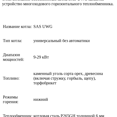
устройство многоходового горизонтального теплообменника.
Название котла:
SAS UWG
Тип котла:
универсальный без автоматики
Диапазон
9-29 кВт
мощностей:
каменный уголь сорта орех, древесина
Топливо:
(включая стружку, горбыль, щепу),
торфобрикет
Режимы
нижний
горения:
Теплообменник:
котловая сталь P265GH толщиной 6 мм