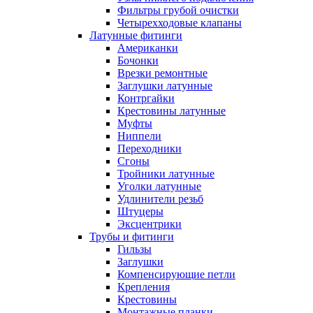
Фильтры грубой очистки
Четырехходовые клапаны
Латунные фитинги
Американки
Бочонки
Врезки ремонтные
Заглушки латунные
Контргайки
Крестовины латунные
Муфты
Ниппели
Переходники
Сгоны
Тройники латунные
Уголки латунные
Удлинители резьб
Штуцеры
Эксцентрики
Трубы и фитинги
Гильзы
Заглушки
Компенсирующие петли
Крепления
Крестовины
Монтажные планки