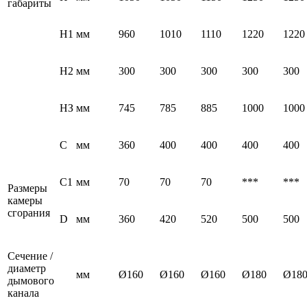
габариты
Н1
мм
960
1010
1110
1220
1220
Н2
мм
300
300
300
300
300
НЗ
мм
745
785
885
1000
1000
С
мм
360
400
400
400
400
С1
мм
70
70
70
***
***
Размеры
камеры
сгорания
D
мм
360
420
520
500
500
Сечение /
диаметр
мм
Ø160
Ø160
Ø160
Ø180
Ø18
дымового
канала