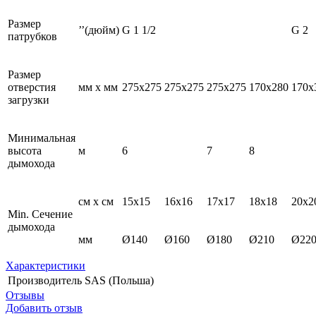
Размер
’’(дюйм)
G 1 1/2
G 2
патрубков
Размер
отверстия
мм х мм
275x275
275x275
275x275
170x280
170x
загрузки
Минимальная
высота
м
6
7
8
дымохода
см х см
15x15
16x16
17x17
18x18
20x2
Min. Сечение
дымохода
мм
Ø140
Ø160
Ø180
Ø210
Ø22
Характеристики
Производитель
SAS (Польша)
Отзывы
Добавить отзыв