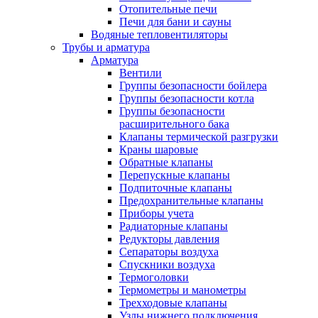
Отопительные печи
Печи для бани и сауны
Водяные тепловентиляторы
Трубы и арматура
Арматура
Вентили
Группы безопасности бойлера
Группы безопасности котла
Группы безопасности
расширительного бака
Клапаны термической разгрузки
Краны шаровые
Обратные клапаны
Перепускные клапаны
Подпиточные клапаны
Предохранительные клапаны
Приборы учета
Радиаторные клапаны
Редукторы давления
Сепараторы воздуха
Спускники воздуха
Термоголовки
Термометры и манометры
Трехходовые клапаны
Узлы нижнего подключения