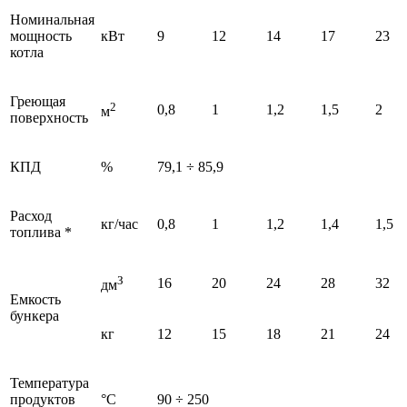
Номинальная
мощность
кВт
9
12
14
17
23
котла
Греющая
2
0,8
1
1,2
1,5
2
м
поверхность
КПД
%
79,1 ÷ 85,9
Расход
кг/час
0,8
1
1,2
1,4
1,5
топлива *
З
16
20
24
28
32
дм
Емкость
бункера
кг
12
15
18
21
24
Температура
продуктов
°C
90 ÷ 250