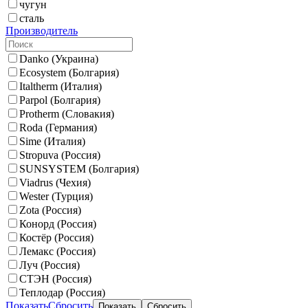
чугун
сталь
Производитель
Danko (Украина)
Ecosystem (Болгария)
Italtherm (Италия)
Parpol (Болгария)
Protherm (Словакия)
Roda (Германия)
Sime (Италия)
Stropuva (Россия)
SUNSYSTEM (Болгария)
Viadrus (Чехия)
Wester (Турция)
Zota (Россия)
Конорд (Россия)
Костёр (Россия)
Лемакс (Россия)
Луч (Россия)
СТЭН (Россия)
Теплодар (Россия)
Показать
Сбросить