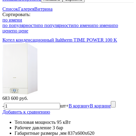
Список
Галерея
Витрина
Сортировать:
по имени
по популярности
по популярности
по имени
по имени
по
цене
по цене
Котел конденсационный Italtherm TIME POWER 100 K
683 600 руб.
-
шт
+
В корзину
В корзине
Добавить к сравнению
Тепловая мощность 95 кВт
Рабочее давление 3 бар
Габаритные размеры ,мм 837x600x620