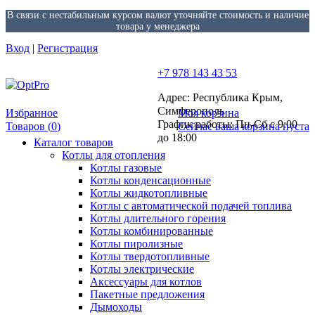
В связи с нестабильным курсом валют уточняйте стоимость и наличие
товара у менеджера
Вход
|
Регистрация
+7 978 143 43 53
Адрес: Республика Крым,
Симферополь
Избранное
Моя корзина
График работы: Пн-Сб с 9:00
Товаров (
0
)
Сейчас ваша корзина пуста
до 18:00
Каталог товаров
Котлы для отопления
Котлы газовые
Котлы конденсационные
Котлы жидкотопливные
Котлы с автоматической подачей топлива
Котлы длительного горения
Котлы комбинированные
Котлы пиролизные
Котлы твердотопливные
Котлы электрические
Аксессуары для котлов
Пакетные предложения
Дымоходы