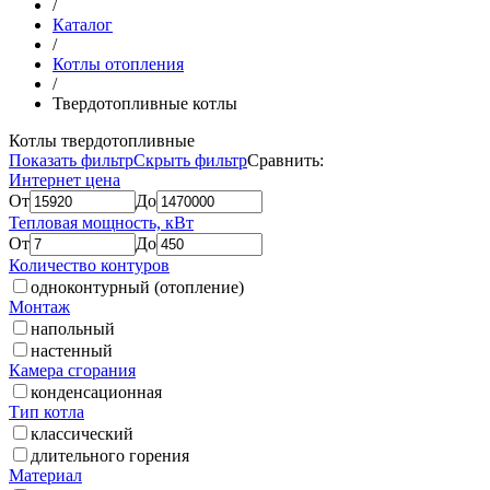
/
Каталог
/
Котлы отопления
/
Твердотопливные котлы
Котлы твердотопливные
Показать фильтр
Скрыть фильтр
Сравнить:
Интернет цена
От
До
Тепловая мощность, кВт
От
До
Количество контуров
одноконтурный (отопление)
Монтаж
напольный
настенный
Камера сгорания
конденсационная
Тип котла
классический
длительного горения
Материал