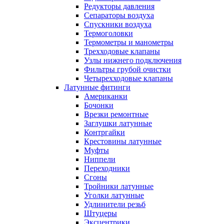
Редукторы давления
Сепараторы воздуха
Спускники воздуха
Термоголовки
Термометры и манометры
Трехходовые клапаны
Узлы нижнего подключения
Фильтры грубой очистки
Четырехходовые клапаны
Латунные фитинги
Американки
Бочонки
Врезки ремонтные
Заглушки латунные
Контргайки
Крестовины латунные
Муфты
Ниппели
Переходники
Сгоны
Тройники латунные
Уголки латунные
Удлинители резьб
Штуцеры
Эксцентрики