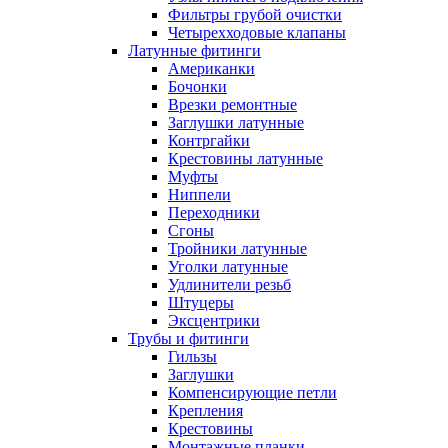
Фильтры грубой очистки
Четырехходовые клапаны
Латунные фитинги
Американки
Бочонки
Врезки ремонтные
Заглушки латунные
Контргайки
Крестовины латунные
Муфты
Ниппели
Переходники
Сгоны
Тройники латунные
Уголки латунные
Удлинители резьб
Штуцеры
Эксцентрики
Трубы и фитинги
Гильзы
Заглушки
Компенсирующие петли
Крепления
Крестовины
Монтажные планки