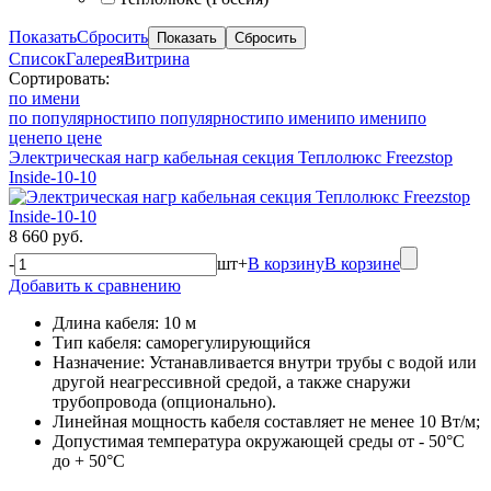
Показать
Сбросить
Список
Галерея
Витрина
Сортировать:
по имени
по популярности
по популярности
по имени
по имени
по
цене
по цене
Электрическая нагр кабельная секция Теплолюкс Freezstop
Inside-10-10
8 660 руб.
-
шт
+
В корзину
В корзине
Добавить к сравнению
Длина кабеля: 10 м
Тип кабеля: саморегулирующийся
Назначение: Устанавливается внутри трубы с водой или
другой неагрессивной средой, а также снаружи
трубопровода (опционально).
Линейная мощность кабеля составляет не менее 10 Вт/м;
Допустимая температура окружающей среды от - 50°C
до + 50°C