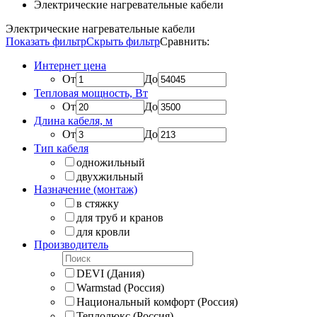
Электрические нагревательные кабели
Электрические нагревательные кабели
Показать фильтр
Скрыть фильтр
Сравнить:
Интернет цена
От
До
Тепловая мощность, Вт
От
До
Длина кабеля, м
От
До
Тип кабеля
одножильный
двухжильный
Назначение (монтаж)
в стяжку
для труб и кранов
для кровли
Производитель
DEVI (Дания)
Warmstad (Россия)
Национальный комфорт (Россия)
Теплолюкс (Россия)