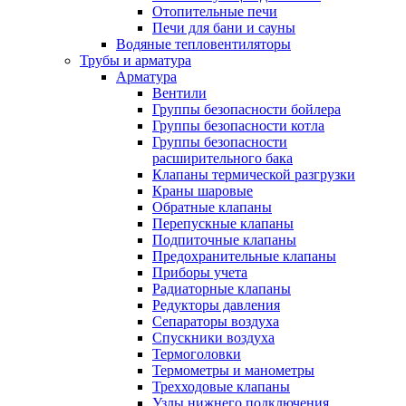
Отопительные печи
Печи для бани и сауны
Водяные тепловентиляторы
Трубы и арматура
Арматура
Вентили
Группы безопасности бойлера
Группы безопасности котла
Группы безопасности
расширительного бака
Клапаны термической разгрузки
Краны шаровые
Обратные клапаны
Перепускные клапаны
Подпиточные клапаны
Предохранительные клапаны
Приборы учета
Радиаторные клапаны
Редукторы давления
Сепараторы воздуха
Спускники воздуха
Термоголовки
Термометры и манометры
Трехходовые клапаны
Узлы нижнего подключения