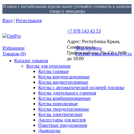
В связи с нестабильным курсом валют уточняйте стоимость и наличие
товара у менеджера
Вход
|
Регистрация
+7 978 143 43 53
Адрес: Республика Крым,
Симферополь
Избранное
Моя корзина
График работы: Пн-Сб с 9:00
Товаров (
0
)
Сейчас ваша корзина пуста
до 18:00
Каталог товаров
Котлы для отопления
Котлы газовые
Котлы конденсационные
Котлы жидкотопливные
Котлы с автоматической подачей топлива
Котлы длительного горения
Котлы комбинированные
Котлы пиролизные
Котлы твердотопливные
Котлы электрические
Аксессуары для котлов
Пакетные предложения
Дымоходы