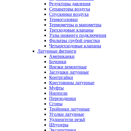
Редукторы давления
Сепараторы воздуха
Спускники воздуха
Термоголовки
Термометры и манометры
Трехходовые клапаны
Узлы нижнего подключения
Фильтры грубой очистки
Четырехходовые клапаны
Латунные фитинги
Американки
Бочонки
Врезки ремонтные
Заглушки латунные
Контргайки
Крестовины латунные
Муфты
Ниппели
Переходники
Сгоны
Тройники латунные
Уголки латунные
Удлинители резьб
Штуцеры
Эксцентрики