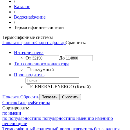
/
Каталог
/
Водоснабжение
/
Термосифонные системы
Термосифонные системы
Показать фильтр
Скрыть фильтр
Сравнить:
Интернет цена
От
До
Тип солнечного коллектора
вакуумный
Производитель
GENERAL ENERGO (Китай)
Показать
Сбросить
Список
Галерея
Витрина
Сортировать:
по имени
по популярности
по популярности
по имени
по имени
по
цене
по цене
Термосифонный солнечный водонагреватель без давления