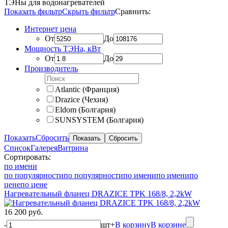
ТЭНы для водонагревателей
Показать фильтр
Скрыть фильтр
Сравнить:
Интернет цена
От
До
Мощность ТЭНа, кВт
От
До
Производитель
Atlantic (Франция)
Drazice (Чехия)
Eldom (Болгария)
SUNSYSTEM (Болгария)
Показать
Сбросить
Список
Галерея
Витрина
Сортировать:
по имени
по популярности
по популярности
по имени
по имени
по
цене
по цене
Нагревательный фланец DRAZICE TPK 168/8, 2,2kW
16 200 руб.
-
шт
+
В корзину
В корзине