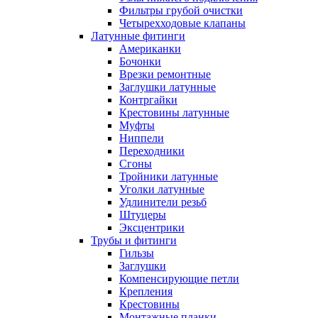
Фильтры грубой очистки
Четырехходовые клапаны
Латунные фитинги
Американки
Бочонки
Врезки ремонтные
Заглушки латунные
Контргайки
Крестовины латунные
Муфты
Ниппели
Переходники
Сгоны
Тройники латунные
Уголки латунные
Удлинители резьб
Штуцеры
Эксцентрики
Трубы и фитинги
Гильзы
Заглушки
Компенсирующие петли
Крепления
Крестовины
Монтажные планки