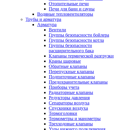
Отопительные печи
Печи для бани и сауны
Водяные тепловентиляторы
Трубы и арматура
Арматура
Вентили
Группы безопасности бойлера
Группы безопасности котла
Группы безопасности
расширительного бака
Клапаны термической разгрузки
Краны шаровые
Обратные клапаны
Перепускные клапаны
Подпиточные клапаны
Предохранительные клапаны
Приборы учета
Радиаторные клапаны
Редукторы давления
Сепараторы воздуха
Спускники воздуха
Термоголовки
Термометры и манометры
Трехходовые клапаны
Узлы нижнего подключения