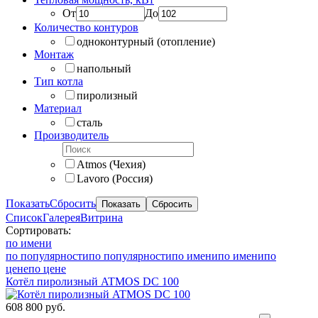
От
До
Количество контуров
одноконтурный (отопление)
Монтаж
напольный
Тип котла
пиролизный
Материал
сталь
Производитель
Atmos (Чехия)
Lavoro (Россия)
Показать
Сбросить
Список
Галерея
Витрина
Сортировать:
по имени
по популярности
по популярности
по имени
по имени
по
цене
по цене
Котёл пиролизный ATMOS DC 100
608 800 руб.