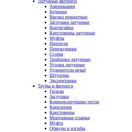
Латунные фитинги
Американки
Бочонки
Врезки ремонтные
Заглушки латунные
Контргайки
Крестовины латунные
Муфты
Ниппели
Переходники
Сгоны
Тройники латунные
Уголки латунные
Удлинители резьб
Штуцеры
Эксцентрики
Трубы и фитинги
Гильзы
Заглушки
Компенсирующие петли
Крепления
Крестовины
Монтажные планки
Муфта
Обводы и изгибы