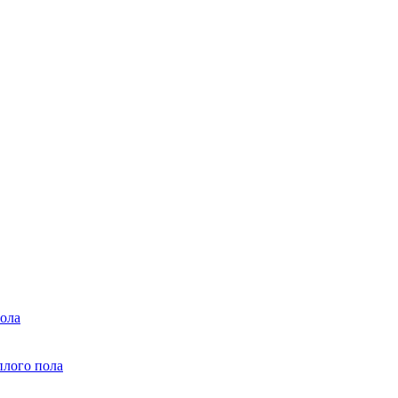
ола
плого пола