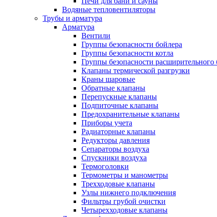
Печи для бани и сауны
Водяные тепловентиляторы
Трубы и арматура
Арматура
Вентили
Группы безопасности бойлера
Группы безопасности котла
Группы безопасности расширительного 
Клапаны термической разгрузки
Краны шаровые
Обратные клапаны
Перепускные клапаны
Подпиточные клапаны
Предохранительные клапаны
Приборы учета
Радиаторные клапаны
Редукторы давления
Сепараторы воздуха
Спускники воздуха
Термоголовки
Термометры и манометры
Трехходовые клапаны
Узлы нижнего подключения
Фильтры грубой очистки
Четырехходовые клапаны