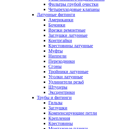
Фильтры грубой очистки
Четырехходовые клапаны
Латунные фитинги
Американки
Бочонки
Врезки ремонтные
Заглушки латунные
Контргайки
Крестовины латунные
Муфты
Ниппели
Переходники
Сгоны
Тройники латунные
Уголки латунные
Удлинители резьб
Штуцеры
Эксцентрики
Трубы и фитинги
Гильзы
Заглушки
Компенсирующие петли
Крепления
Крестовины
Монтажные планки