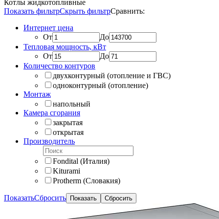
Котлы жидкотопливные
Показать фильтр
Скрыть фильтр
Сравнить:
Интернет цена
От
До
Тепловая мощность, кВт
От
До
Количество контуров
двухконтурный (отопление и ГВС)
одноконтурный (отопление)
Монтаж
напольный
Камера сгорания
закрытая
открытая
Производитель
Fondital (Италия)
Kiturami
Protherm (Словакия)
Показать
Сбросить