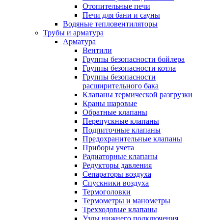
Отопительные печи
Печи для бани и сауны
Водяные тепловентиляторы
Трубы и арматура
Арматура
Вентили
Группы безопасности бойлера
Группы безопасности котла
Группы безопасности
расширительного бака
Клапаны термической разгрузки
Краны шаровые
Обратные клапаны
Перепускные клапаны
Подпиточные клапаны
Предохранительные клапаны
Приборы учета
Радиаторные клапаны
Редукторы давления
Сепараторы воздуха
Спускники воздуха
Термоголовки
Термометры и манометры
Трехходовые клапаны
Узлы нижнего подключения