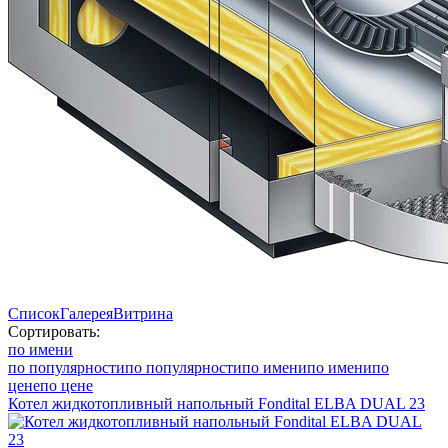
Список
Галерея
Витрина
Сортировать:
по имени
по популярности
по популярности
по имени
по имени
по
цене
по цене
Котел жидкотопливный напольный Fondital ELBA DUAL 23