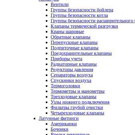
Вентили
Группы безопасности бойлера
Группы безопасности котла
Группы безопасности расширительного 
Клапаны термической разгрузки
Краны шаровые
Обратные клапаны
Перепускные клапаны
Подпиточные клапаны
Предохранительные клапаны
Приборы учета
Радиаторные клапаны
Редукторы давления
Сепараторы воздуха
Спускники воздуха
Термоголовки
Термометры и манометры
Трехходовые клапаны
Узлы нижнего подключения
Фильтры грубой очистки
Четырехходовые клапаны
Латунные фитинги
Американки
Бочонки
Врезки ремонтные