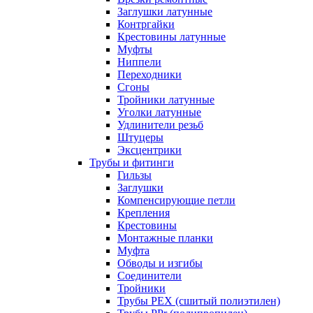
Заглушки латунные
Контргайки
Крестовины латунные
Муфты
Ниппели
Переходники
Сгоны
Тройники латунные
Уголки латунные
Удлинители резьб
Штуцеры
Эксцентрики
Трубы и фитинги
Гильзы
Заглушки
Компенсирующие петли
Крепления
Крестовины
Монтажные планки
Муфта
Обводы и изгибы
Соединители
Тройники
Трубы PEX (сшитый полиэтилен)