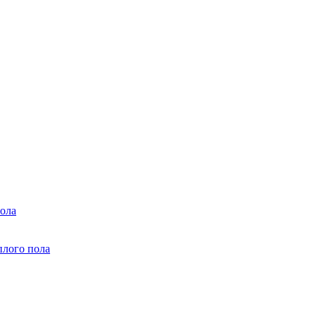
ола
плого пола