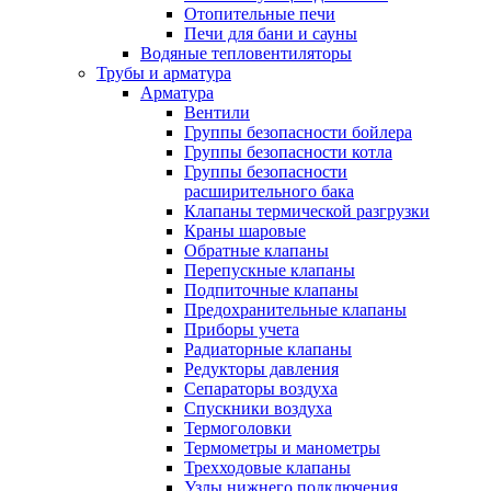
Отопительные печи
Печи для бани и сауны
Водяные тепловентиляторы
Трубы и арматура
Арматура
Вентили
Группы безопасности бойлера
Группы безопасности котла
Группы безопасности
расширительного бака
Клапаны термической разгрузки
Краны шаровые
Обратные клапаны
Перепускные клапаны
Подпиточные клапаны
Предохранительные клапаны
Приборы учета
Радиаторные клапаны
Редукторы давления
Сепараторы воздуха
Спускники воздуха
Термоголовки
Термометры и манометры
Трехходовые клапаны
Узлы нижнего подключения