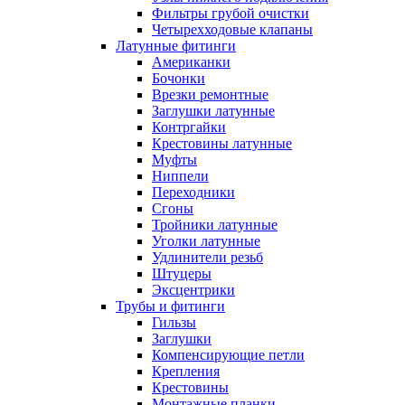
Фильтры грубой очистки
Четырехходовые клапаны
Латунные фитинги
Американки
Бочонки
Врезки ремонтные
Заглушки латунные
Контргайки
Крестовины латунные
Муфты
Ниппели
Переходники
Сгоны
Тройники латунные
Уголки латунные
Удлинители резьб
Штуцеры
Эксцентрики
Трубы и фитинги
Гильзы
Заглушки
Компенсирующие петли
Крепления
Крестовины
Монтажные планки