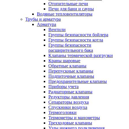
Отопительные печи
Печи для бани и сауны
Водяные тепловентиляторы
Трубы и арматура
Арматура
Вентили
Группы безопасности бойлера
Группы безопасности котла
Группы безопасности
расширительного бака
Клапаны термической разгрузки
Краны шаровые
Обратные клапаны
Перепускные клапаны
Подпиточные клапаны
Предохранительные клапаны
Приборы учета
Радиаторные клапаны
Редукторы давления
Сепараторы воздуха
Спускники воздуха
Термоголовки
Термометры и манометры
Трехходовые клапаны
Узлы нижнего подключения