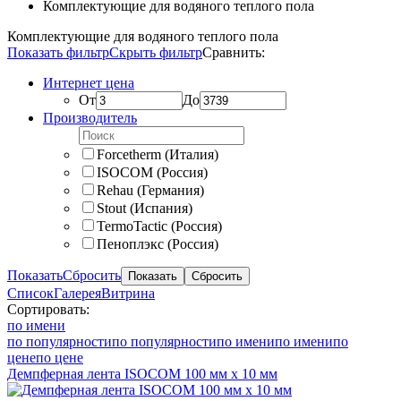
Комплектующие для водяного теплого пола
Комплектующие для водяного теплого пола
Показать фильтр
Скрыть фильтр
Сравнить:
Интернет цена
От
До
Производитель
Forcetherm (Италия)
ISOCOM (Россия)
Rehau (Германия)
Stout (Испания)
TermoTactic (Россия)
Пеноплэкс (Россия)
Показать
Сбросить
Список
Галерея
Витрина
Сортировать:
по имени
по популярности
по популярности
по имени
по имени
по
цене
по цене
Демпферная лента ISOCOM 100 мм х 10 мм