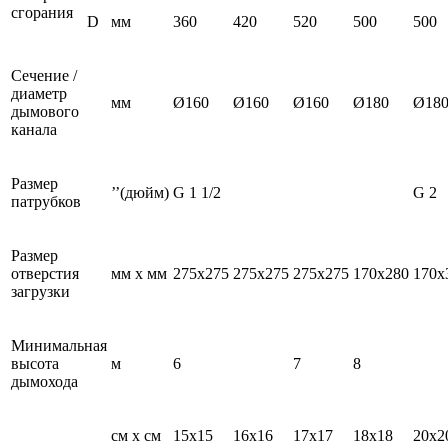
сгорания
D
мм
360
420
520
500
500
Сечение /
диаметр
мм
Ø160
Ø160
Ø160
Ø180
Ø18
дымового
канала
Размер
’’(дюйм)
G 1 1/2
G 2
патрубков
Размер
отверстия
мм х мм
275x275
275x275
275x275
170x280
170x
загрузки
Минимальная
высота
м
6
7
8
дымохода
см х см
15x15
16x16
17x17
18x18
20x2