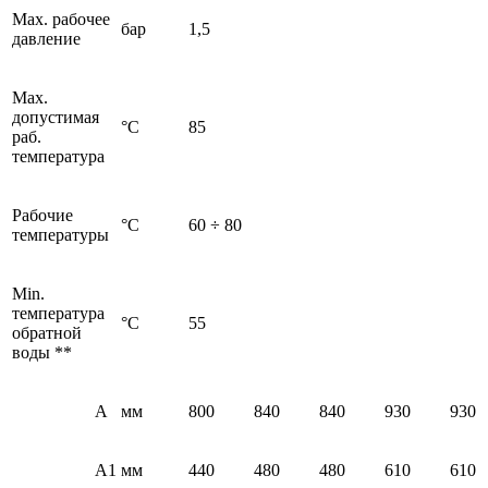
Мах. рабочее
бар
1,5
давление
Мах.
допустимая
°C
85
раб.
температура
Рабочие
°C
60 ÷ 80
температуры
Min.
температура
°C
55
обратной
воды **
А
мм
800
840
840
930
930
А1
мм
440
480
480
610
610