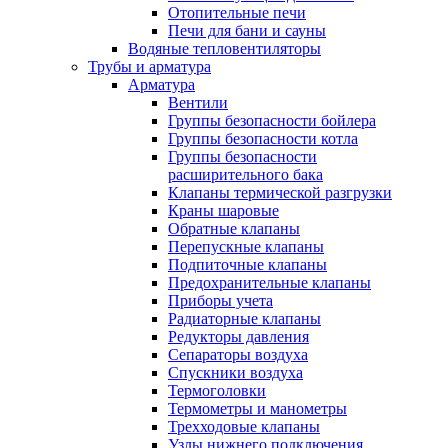
Отопительные печи
Печи для бани и сауны
Водяные тепловентиляторы
Трубы и арматура
Арматура
Вентили
Группы безопасности бойлера
Группы безопасности котла
Группы безопасности
расширительного бака
Клапаны термической разгрузки
Краны шаровые
Обратные клапаны
Перепускные клапаны
Подпиточные клапаны
Предохранительные клапаны
Приборы учета
Радиаторные клапаны
Редукторы давления
Сепараторы воздуха
Спускники воздуха
Термоголовки
Термометры и манометры
Трехходовые клапаны
Узлы нижнего подключения