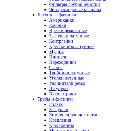
Фильтры грубой очистки
Четырехходовые клапаны
Латунные фитинги
Американки
Бочонки
Врезки ремонтные
Заглушки латунные
Контргайки
Крестовины латунные
Муфты
Ниппели
Переходники
Сгоны
Тройники латунные
Уголки латунные
Удлинители резьб
Штуцеры
Эксцентрики
Трубы и фитинги
Гильзы
Заглушки
Компенсирующие петли
Крепления
Крестовины
Монтажные планки