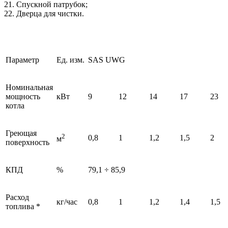
21. Спускной патрубок;
22. Дверца для чистки.
Параметр
Ед. изм.
SAS UWG
Номинальная
мощность
кВт
9
12
14
17
23
котла
Греющая
2
0,8
1
1,2
1,5
2
м
поверхность
КПД
%
79,1 ÷ 85,9
Расход
кг/час
0,8
1
1,2
1,4
1,5
топлива *