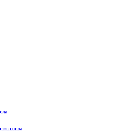
ола
плого пола