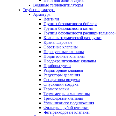
Печи для бани и сауны
Водяные тепловентиляторы
Трубы и арматура
Арматура
Вентили
Группы безопасности бойлера
Группы безопасности котла
Группы безопасности расширительного 
Клапаны термической разгрузки
Краны шаровые
Обратные клапаны
Перепускные клапаны
Подпиточные клапаны
Предохранительные клапаны
Приборы учета
Радиаторные клапаны
Редукторы давления
Сепараторы воздуха
Спускники воздуха
Термоголовки
Термометры и манометры
Трехходовые клапаны
Узлы нижнего подключения
Фильтры грубой очистки
Четырехходовые клапаны