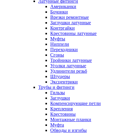
Латунные фитинги
Американки
Бочонки
Врезки ремонтные
Заглушки латунные
Контргайки
Крестовины латунные
Муфты
Ниппели
Переходники
Сгоны
Тройники латунные
Уголки латунные
Удлинители резьб
Штуцеры
Эксцентрики
Трубы и фитинги
Гильзы
Заглушки
Компенсирующие петли
Крепления
Крестовины
Монтажные планки
Муфта
Обводы и изгибы