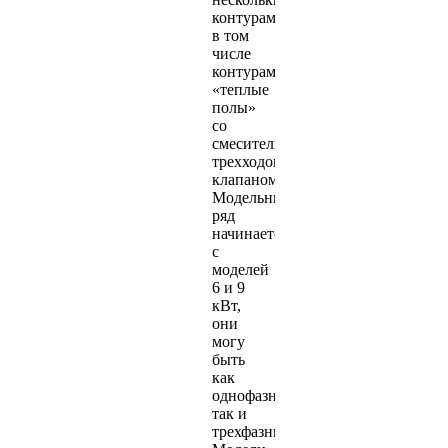
контурами,
в том
числе
контурами
«теплые
полы»
со
смесительным
трехходовым
клапаном.
Модельный
ряд
начинается
с
моделей
6 и 9
кВт,
они
могу
быть
как
однофазными,
так и
трехфазными.