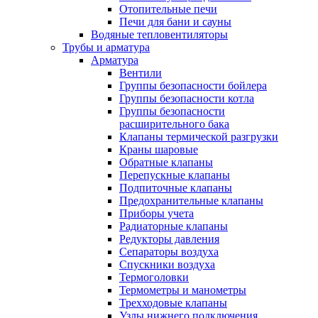
Отопительные печи
Печи для бани и сауны
Водяные тепловентиляторы
Трубы и арматура
Арматура
Вентили
Группы безопасности бойлера
Группы безопасности котла
Группы безопасности
расширительного бака
Клапаны термической разгрузки
Краны шаровые
Обратные клапаны
Перепускные клапаны
Подпиточные клапаны
Предохранительные клапаны
Приборы учета
Радиаторные клапаны
Редукторы давления
Сепараторы воздуха
Спускники воздуха
Термоголовки
Термометры и манометры
Трехходовые клапаны
Узлы нижнего подключения