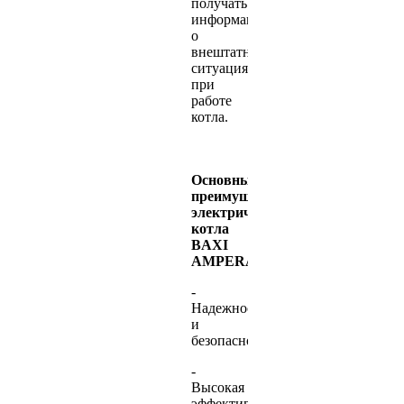
получать
информацию
о
внештатных
ситуация
при
работе
котла.
Основные
преимущества
электрического
котла
BAXI
AMPERA:
-
Надежность
и
безопасность
-
Высокая
эффективность