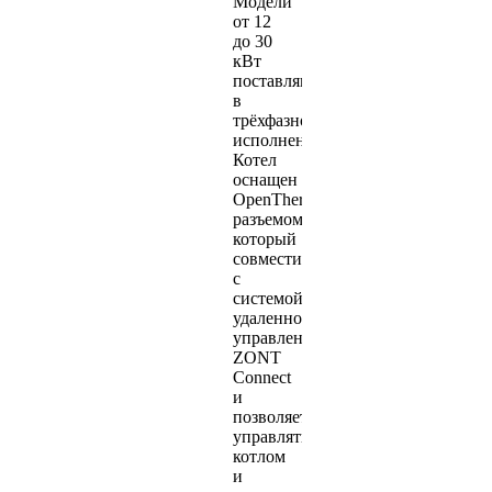
Модели
от 12
до 30
кВт
поставляются
в
трёхфазном
исполнении.
Котел
оснащен
OpenTherm
разъемом,
который
совместим
с
системой
удаленного
управления
ZONT
Connect
и
позволяет
управлять
котлом
и