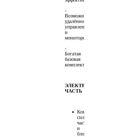
-
Возможность
удалённого
управления
и
мониторинга
-
Богатая
базовая
комплектация
ЭЛЕКТРИЧЕСКАЯ
ЧАСТЬ
Коммутационная,
силовая
часть
и
блок