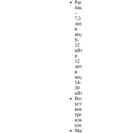
Расширительный
бак
–
7,5
литров
в
моделях
6-
12
кВт
и
12
литров
в
моделях
14-
30
кВт;
Возможность
установки
внешнего
трехходового
клапана
(опция);
Манометр;