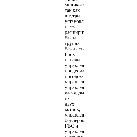
миникотельная,
так как
внутри
установлен
насос,
расширительный
бак и
группа
безопасности.
Блок
панели
управления
предусматривает
погодозависимое
управление,
управление
каскадом
из
двух
котлов,
управление
бойлером
ГВС и
управление
несколькими