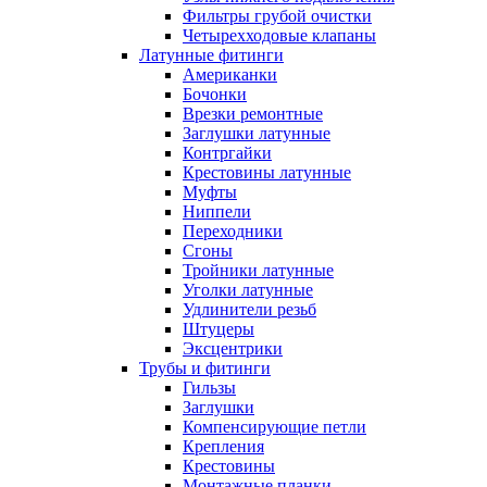
Фильтры грубой очистки
Четырехходовые клапаны
Латунные фитинги
Американки
Бочонки
Врезки ремонтные
Заглушки латунные
Контргайки
Крестовины латунные
Муфты
Ниппели
Переходники
Сгоны
Тройники латунные
Уголки латунные
Удлинители резьб
Штуцеры
Эксцентрики
Трубы и фитинги
Гильзы
Заглушки
Компенсирующие петли
Крепления
Крестовины
Монтажные планки