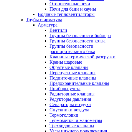
Отопительные печи
Печи для бани и сауны
Водяные тепловентиляторы
Трубы и арматура
Арматура
Вентили
Группы безопасности бойлера
Группы безопасности котла
Группы безопасности
расширительного бака
Клапаны термической разгрузки
Краны шаровые
Обратные клапаны
Перепускные клапаны
Подпиточные клапаны
Предохранительные клапаны
Приборы учета
Радиаторные клапаны
Редукторы давления
Сепараторы воздуха
Спускники воздуха
Термоголовки
Термометры и манометры
Трехходовые клапаны
Узлы нижнего подключения