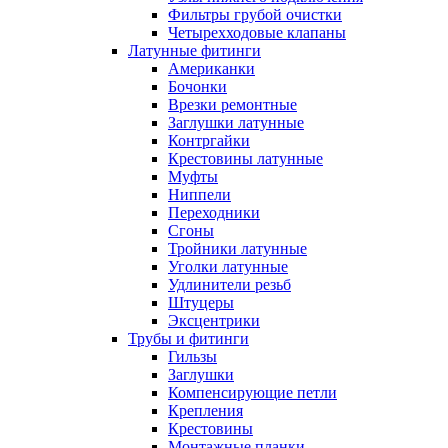
Фильтры грубой очистки
Четырехходовые клапаны
Латунные фитинги
Американки
Бочонки
Врезки ремонтные
Заглушки латунные
Контргайки
Крестовины латунные
Муфты
Ниппели
Переходники
Сгоны
Тройники латунные
Уголки латунные
Удлинители резьб
Штуцеры
Эксцентрики
Трубы и фитинги
Гильзы
Заглушки
Компенсирующие петли
Крепления
Крестовины
Монтажные планки