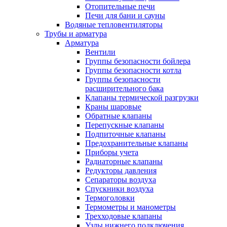
Отопительные печи
Печи для бани и сауны
Водяные тепловентиляторы
Трубы и арматура
Арматура
Вентили
Группы безопасности бойлера
Группы безопасности котла
Группы безопасности
расширительного бака
Клапаны термической разгрузки
Краны шаровые
Обратные клапаны
Перепускные клапаны
Подпиточные клапаны
Предохранительные клапаны
Приборы учета
Радиаторные клапаны
Редукторы давления
Сепараторы воздуха
Спускники воздуха
Термоголовки
Термометры и манометры
Трехходовые клапаны
Узлы нижнего подключения