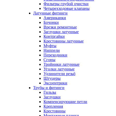
Фильтры грубой очистки
Четырехходовые клапаны
Латунные фитинги
Американки
Бочонки
Врезки ремонтные
Заглушки латунные
Контргайки
Крестовины латунные
Муфты
Ниппели
Переходники
Сгоны
Тройники латунные
Уголки латунные
Удлинители резьб
Штуцеры
Эксцентрики
Трубы и фитинги
Гильзы
Заглушки
Компенсирующие петли
Крепления
Крестовины
Монтажные планки