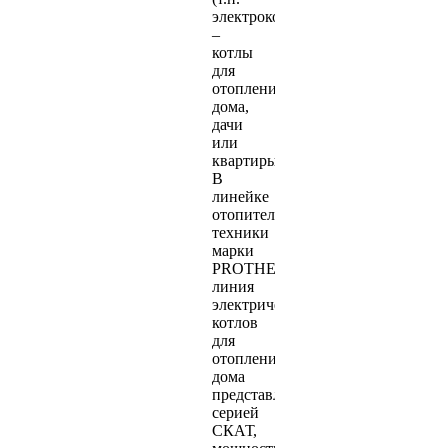
электрокотлы)
–
котлы
для
отопления
дома,
дачи
или
квартиры.
В
линейке
отопительной
техники
марки
PROTHERM
линия
электрических
котлов
для
отопления
дома
представлена
серией
СКАТ,