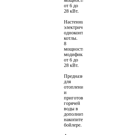
мощностью
от 6 до
28 кВт.
Настенные
электрические
одноконтурные
котлы.
8
мощностных
модификаций
от 6 до
28 кВт.
Предназначены
для
отопления
и
приготовления
горячей
воды в
дополнительном
накопительном
бойлере.