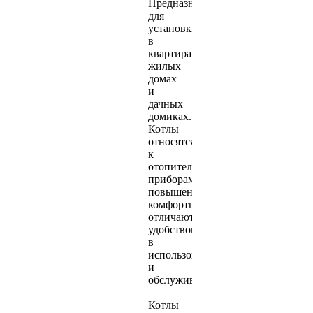
Предназначены
для
установки
в
квартирах,
жилых
домах
и
дачных
домиках.
Котлы
относятся
к
отопительным
приборам
повышенной
комфортности,
отличаются
удобством
в
использовании
и
обслуживании.
Котлы