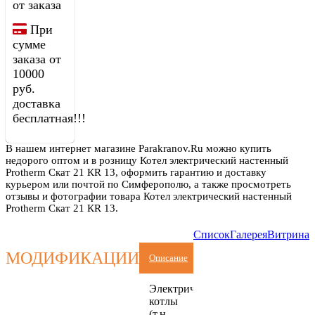
от заказа
При
сумме
заказа от
10000
руб.
доставка
бесплатная!!!
В нашем интернет магазине Parakranov.Ru можно купить
недорого оптом и в розницу Котел электрический настенный
Protherm Скат 21 КR 13, оформить гарантию и доставку
курьером или почтой по Симферополю, а также просмотреть
отзывы и фотографии товара Котел электрический настенный
Protherm Скат 21 КR 13.
Список
Галерея
Витрина
МОДИФИКАЦИИ
Описание
Электрические
котлы
(т.н.