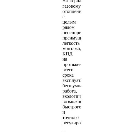
Альтернатива
газовому
отоплению
с
целым
рядом
неоспоримых
преимуществ:
легкость
монтажа, высокий
КПД
на
протяжении
всего
срока
эксплуатации,
бесшумная
работа,
экологичность,
возможность
быстрого
и
точного
регулирования.