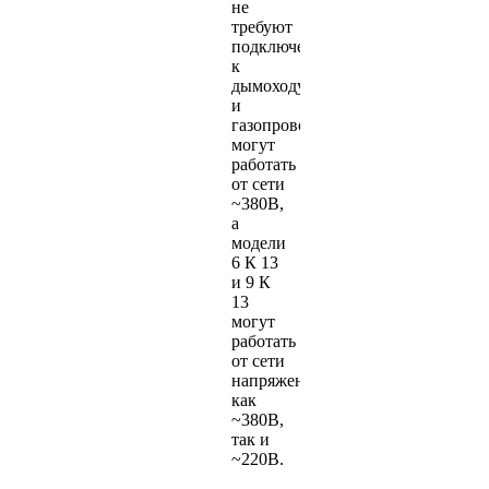
не
требуют
подключения
к
дымоходу
и
газопроводу,
могут
работать
от сети
~380В,
а
модели
6 К 13
и 9 К
13
могут
работать
от сети
напряжением
как
~380В,
так и
~220В.