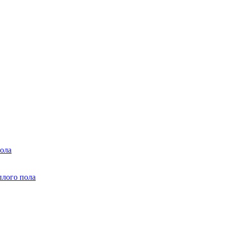
ола
плого пола