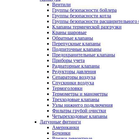
Вентили
Группы безопасности бойлера
Группы безопасности котла
Группы безопасности расширительного 
Клапаны термической разгрузки
Краны шаровые
Обратные клапаны
Перепускные клапаны
Подпиточные клапаны
Предохранительные клапаны
Приборы учета
Радиаторные клапаны
Редукторы давления
Сепараторы воздуха
Спускники воздуха
Термоголовки
Термометры и манометры
Трехходовые клапаны
Узлы нижнего подключения
Фильтры грубой очистки
Четырехходовые клапаны
Латунные фитинги
Американки
Бочонки
Врезки ремонтные