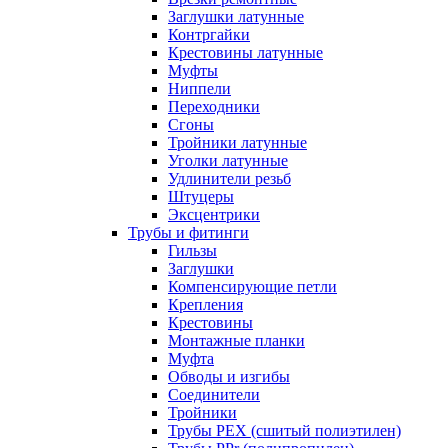
Заглушки латунные
Контргайки
Крестовины латунные
Муфты
Ниппели
Переходники
Сгоны
Тройники латунные
Уголки латунные
Удлинители резьб
Штуцеры
Эксцентрики
Трубы и фитинги
Гильзы
Заглушки
Компенсирующие петли
Крепления
Крестовины
Монтажные планки
Муфта
Обводы и изгибы
Соединители
Тройники
Трубы PEX (сшитый полиэтилен)