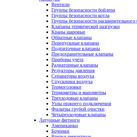
Вентили
Группы безопасности бойлера
Группы безопасности котла
Группы безопасности расширительного 
Клапаны термической разгрузки
Краны шаровые
Обратные клапаны
Перепускные клапаны
Подпиточные клапаны
Предохранительные клапаны
Приборы учета
Радиаторные клапаны
Редукторы давления
Сепараторы воздуха
Спускники воздуха
Термоголовки
Термометры и манометры
Трехходовые клапаны
Узлы нижнего подключения
Фильтры грубой очистки
Четырехходовые клапаны
Латунные фитинги
Американки
Бочонки
Врезки ремонтные