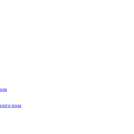
ола
плого пола