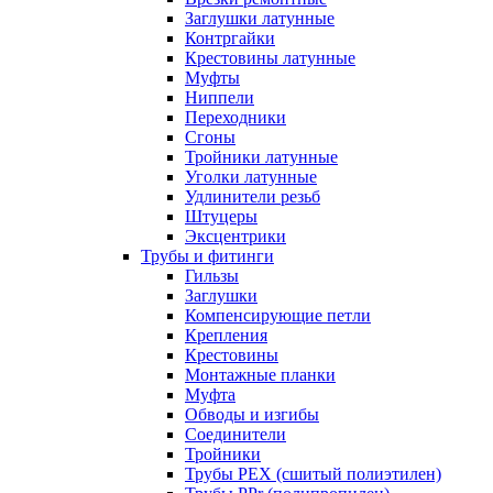
Заглушки латунные
Контргайки
Крестовины латунные
Муфты
Ниппели
Переходники
Сгоны
Тройники латунные
Уголки латунные
Удлинители резьб
Штуцеры
Эксцентрики
Трубы и фитинги
Гильзы
Заглушки
Компенсирующие петли
Крепления
Крестовины
Монтажные планки
Муфта
Обводы и изгибы
Соединители
Тройники
Трубы PEX (сшитый полиэтилен)