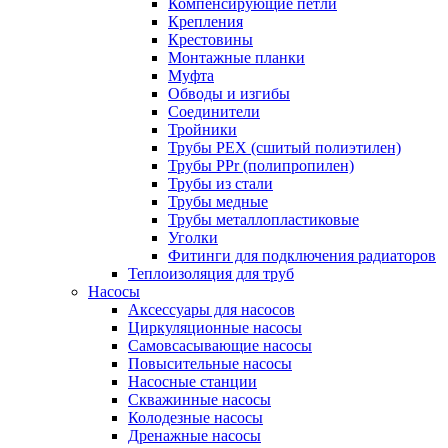
Компенсирующие петли
Крепления
Крестовины
Монтажные планки
Муфта
Обводы и изгибы
Соединители
Тройники
Трубы PEX (сшитый полиэтилен)
Трубы PPr (полипропилен)
Трубы из стали
Трубы медные
Трубы металлопластиковые
Уголки
Фитинги для подключения радиаторов
Теплоизоляция для труб
Насосы
Аксессуары для насосов
Циркуляционные насосы
Самовсасывающие насосы
Повысительные насосы
Насосные станции
Скважинные насосы
Колодезные насосы
Дренажные насосы