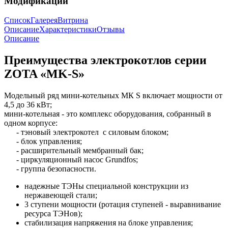
Модификации
Список
Галерея
Витрина
Описание
Характеристики
Отзывы
Описание
Преимущества электрокотлов серии
ZOTA «MK-S»
Модельный ряд мини-котельных МК S включает мощности от
4,5 до 36 кВт;
мини-котельная - это комплекс оборудования, собранный в
одном корпусе:
- тэновый электрокотел с силовым блоком;
- блок управления;
- расширительный мембранный бак;
- циркуляционный насос Grundfos;
- группа безопасности.
надежные ТЭНы специальной конструкции из
нержавеющей стали;
3 ступени мощности (ротация ступеней - выравнивание
ресурса ТЭНов);
стабилизация напряжения на блоке управления;