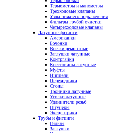
Термоголовки
Термометры и манометры
Трехходовые клапаны
Узлы нижнего подключения
Фильтры грубой очистки
Четырехходовые клапаны
Латунные фитинги
Американки
Бочонки
Врезки ремонтные
Заглушки латунные
Контргайки
Крестовины латунные
Муфты
Ниппели
Переходники
Сгоны
Тройники латунные
Уголки латунные
Удлинители резьб
Штуцеры
Эксцентрики
Трубы и фитинги
Гильзы
Заглушки