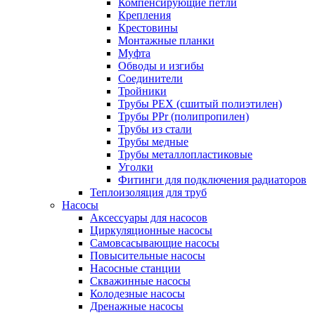
Компенсирующие петли
Крепления
Крестовины
Монтажные планки
Муфта
Обводы и изгибы
Соединители
Тройники
Трубы PEX (сшитый полиэтилен)
Трубы PPr (полипропилен)
Трубы из стали
Трубы медные
Трубы металлопластиковые
Уголки
Фитинги для подключения радиаторов
Теплоизоляция для труб
Насосы
Аксессуары для насосов
Циркуляционные насосы
Самовсасывающие насосы
Повысительные насосы
Насосные станции
Скважинные насосы
Колодезные насосы
Дренажные насосы