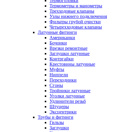
Термоголовки
Термометры и манометры
Трехходовые клапаны
Узлы нижнего подключения
Фильтры грубой очистки
Четырехходовые клапаны
Латунные фитинги
Американки
Бочонки
Врезки ремонтные
Заглушки латунные
Контргайки
Крестовины латунные
Муфты
Ниппели
Переходники
Сгоны
Тройники латунные
Уголки латунные
Удлинители резьб
Штуцеры
Эксцентрики
Трубы и фитинги
Гильзы
Заглушки