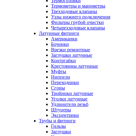
Термоголовки
Термометры и манометры
Трехходовые клапаны
Узлы нижнего подключения
Фильтры грубой очистки
Четырехходовые клапаны
Латунные фитинги
Американки
Бочонки
Врезки ремонтные
Заглушки латунные
Контргайки
Крестовины латунные
Муфты
Ниппели
Переходники
Сгоны
Тройники латунные
Уголки латунные
Удлинители резьб
Штуцеры
Эксцентрики
Трубы и фитинги
Гильзы
Заглушки