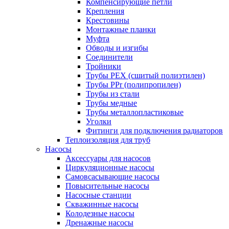
Компенсирующие петли
Крепления
Крестовины
Монтажные планки
Муфта
Обводы и изгибы
Соединители
Тройники
Трубы PEX (сшитый полиэтилен)
Трубы PPr (полипропилен)
Трубы из стали
Трубы медные
Трубы металлопластиковые
Уголки
Фитинги для подключения радиаторов
Теплоизоляция для труб
Насосы
Аксессуары для насосов
Циркуляционные насосы
Самовсасывающие насосы
Повысительные насосы
Насосные станции
Скважинные насосы
Колодезные насосы
Дренажные насосы