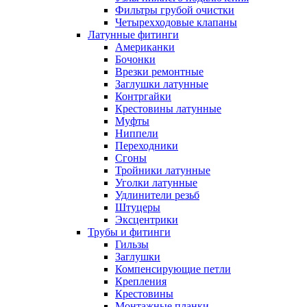
Фильтры грубой очистки
Четырехходовые клапаны
Латунные фитинги
Американки
Бочонки
Врезки ремонтные
Заглушки латунные
Контргайки
Крестовины латунные
Муфты
Ниппели
Переходники
Сгоны
Тройники латунные
Уголки латунные
Удлинители резьб
Штуцеры
Эксцентрики
Трубы и фитинги
Гильзы
Заглушки
Компенсирующие петли
Крепления
Крестовины
Монтажные планки