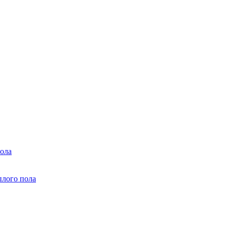
ола
плого пола