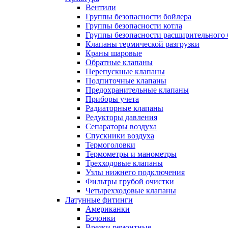
Вентили
Группы безопасности бойлера
Группы безопасности котла
Группы безопасности расширительного 
Клапаны термической разгрузки
Краны шаровые
Обратные клапаны
Перепускные клапаны
Подпиточные клапаны
Предохранительные клапаны
Приборы учета
Радиаторные клапаны
Редукторы давления
Сепараторы воздуха
Спускники воздуха
Термоголовки
Термометры и манометры
Трехходовые клапаны
Узлы нижнего подключения
Фильтры грубой очистки
Четырехходовые клапаны
Латунные фитинги
Американки
Бочонки
Врезки ремонтные