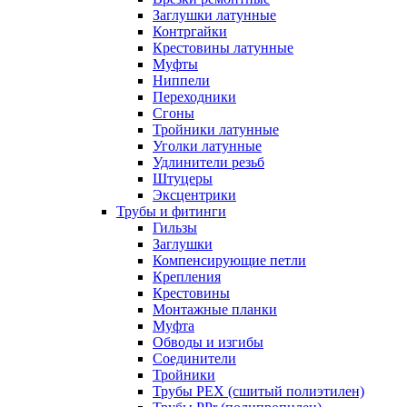
Заглушки латунные
Контргайки
Крестовины латунные
Муфты
Ниппели
Переходники
Сгоны
Тройники латунные
Уголки латунные
Удлинители резьб
Штуцеры
Эксцентрики
Трубы и фитинги
Гильзы
Заглушки
Компенсирующие петли
Крепления
Крестовины
Монтажные планки
Муфта
Обводы и изгибы
Соединители
Тройники
Трубы PEX (сшитый полиэтилен)