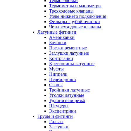
Термоголовки
Термометры и манометры
Трехходовые клапаны
Узлы нижнего подключения
Фильтры грубой очистки
Четырехходовые клапаны
Латунные фитинги
Американки
Бочонки
Врезки ремонтные
Заглушки латунные
Контргайки
Крестовины латунные
Муфты
Ниппели
Переходники
Сгоны
Тройники латунные
Уголки латунные
Удлинители резьб
Штуцеры
Эксцентрики
Трубы и фитинги
Гильзы
Заглушки