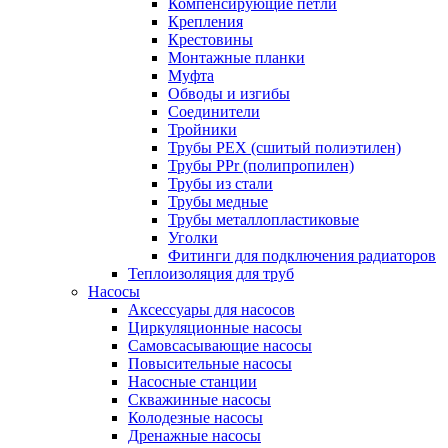
Компенсирующие петли
Крепления
Крестовины
Монтажные планки
Муфта
Обводы и изгибы
Соединители
Тройники
Трубы PEX (сшитый полиэтилен)
Трубы PPr (полипропилен)
Трубы из стали
Трубы медные
Трубы металлопластиковые
Уголки
Фитинги для подключения радиаторов
Теплоизоляция для труб
Насосы
Аксессуары для насосов
Циркуляционные насосы
Самовсасывающие насосы
Повысительные насосы
Насосные станции
Скважинные насосы
Колодезные насосы
Дренажные насосы