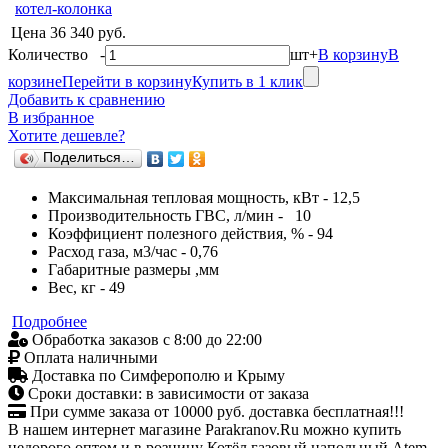
Цена
36 340 руб.
Количество
-
шт
+
В корзину
В
корзине
Перейти в корзину
Купить в 1 клик
Добавить к сравнению
В избранное
Хотите дешевле?
Поделиться…
Максимальная тепловая мощность, кВт - 12,5
Производительность ГВС, л/мин - 10
Коэффициент полезного действия, % - 94
Расход газа, м3/час - 0,76
Габаритные размеры ,мм
Вес, кг - 49
Подробнее
Обработка заказов с 8:00 до 22:00
Оплата наличными
Доставка по Симферополю и Крыму
Сроки доставки: в зависимости от заказа
При сумме заказа от 10000 руб. доставка бесплатная!!!
В нашем интернет магазине Parakranov.Ru можно купить
недорого оптом и в розницу Котёл газовый напольный Atem