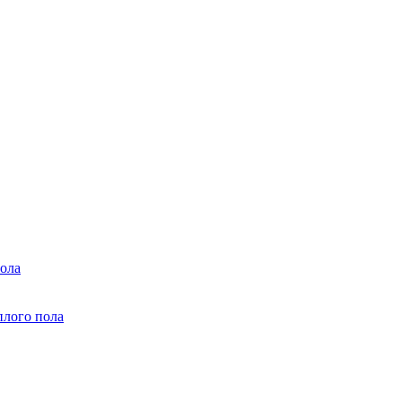
ола
плого пола