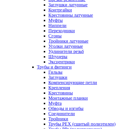
Заглушки латунные
Контргайки
Крестовины латунные
Муфты
Ниппели
Переходники
Сгоны
Тройники латунные
Уголки латунные
Удлинители резьб
Штуцеры
Эксцентрики
Трубы и фитинги
Гильзы
Заглушки
Компенсирующие петли
Крепления
Крестовины
Монтажные планки
Муфта
Обводы и изгибы
Соединители
Тройники
Трубы PEX (сшитый полиэтилен)