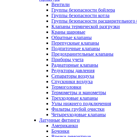
Вентили
Группы безопасности бойлера
Группы безопасности котла
Группы безопасности расширительного 
Клапаны термической разгрузки
Краны шаровые
Обратные клапаны
Перепускные клапаны
Подпиточные клапаны
Предохранительные клапаны
Приборы учета
Радиаторные клапаны
Редукторы давления
Сепараторы воздуха
Спускники воздуха
Термоголовки
Термометры и манометры
Трехходовые клапаны
Узлы нижнего подключения
Фильтры грубой очистки
Четырехходовые клапаны
Латунные фитинги
Американки
Бочонки
Врезки ремонтные