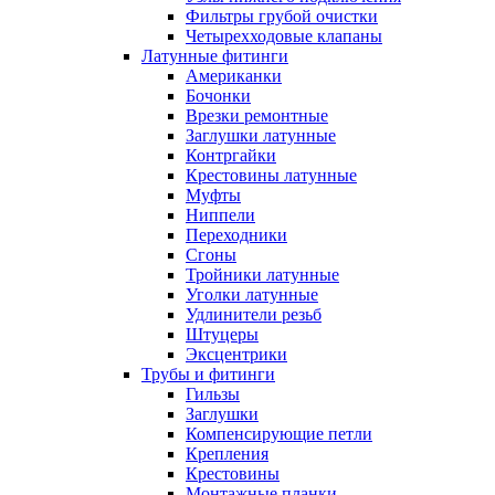
Фильтры грубой очистки
Четырехходовые клапаны
Латунные фитинги
Американки
Бочонки
Врезки ремонтные
Заглушки латунные
Контргайки
Крестовины латунные
Муфты
Ниппели
Переходники
Сгоны
Тройники латунные
Уголки латунные
Удлинители резьб
Штуцеры
Эксцентрики
Трубы и фитинги
Гильзы
Заглушки
Компенсирующие петли
Крепления
Крестовины
Монтажные планки