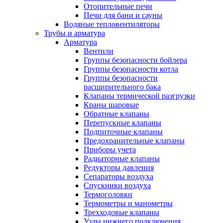
Отопительные печи
Печи для бани и сауны
Водяные тепловентиляторы
Трубы и арматура
Арматура
Вентили
Группы безопасности бойлера
Группы безопасности котла
Группы безопасности
расширительного бака
Клапаны термической разгрузки
Краны шаровые
Обратные клапаны
Перепускные клапаны
Подпиточные клапаны
Предохранительные клапаны
Приборы учета
Радиаторные клапаны
Редукторы давления
Сепараторы воздуха
Спускники воздуха
Термоголовки
Термометры и манометры
Трехходовые клапаны
Узлы нижнего подключения