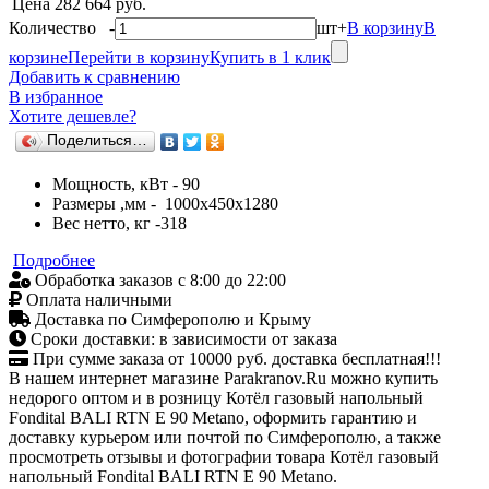
Цена
282 664 руб.
Количество
-
шт
+
В корзину
В
корзине
Перейти в корзину
Купить в 1 клик
Добавить к сравнению
В избранное
Хотите дешевле?
Поделиться…
Мощность, кВт - 90
Размеры ,мм - 1000x450x1280
Вес нетто, кг -318
Подробнее
Обработка заказов с 8:00 до 22:00
Оплата наличными
Доставка по Симферополю и Крыму
Сроки доставки: в зависимости от заказа
При сумме заказа от 10000 руб. доставка бесплатная!!!
В нашем интернет магазине Parakranov.Ru можно купить
недорого оптом и в розницу Котёл газовый напольный
Fondital BALI RTN E 90 Metano, оформить гарантию и
доставку курьером или почтой по Симферополю, а также
просмотреть отзывы и фотографии товара Котёл газовый
напольный Fondital BALI RTN E 90 Metano.