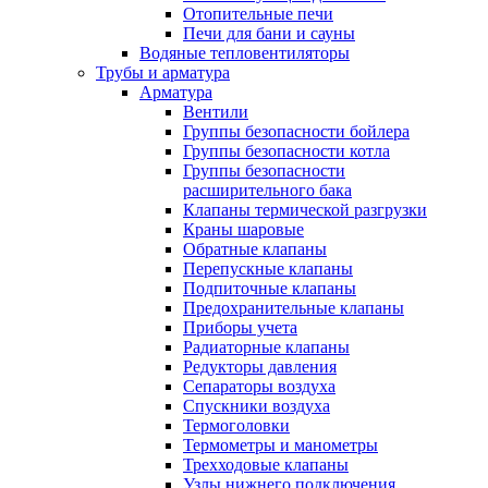
Отопительные печи
Печи для бани и сауны
Водяные тепловентиляторы
Трубы и арматура
Арматура
Вентили
Группы безопасности бойлера
Группы безопасности котла
Группы безопасности
расширительного бака
Клапаны термической разгрузки
Краны шаровые
Обратные клапаны
Перепускные клапаны
Подпиточные клапаны
Предохранительные клапаны
Приборы учета
Радиаторные клапаны
Редукторы давления
Сепараторы воздуха
Спускники воздуха
Термоголовки
Термометры и манометры
Трехходовые клапаны
Узлы нижнего подключения