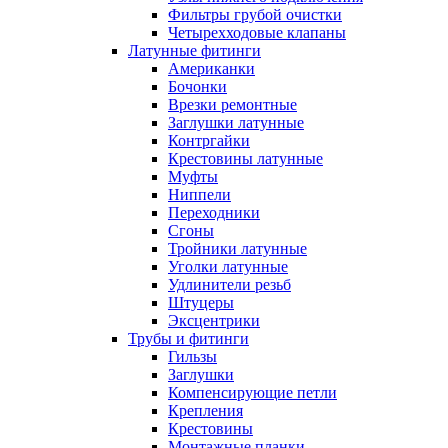
Фильтры грубой очистки
Четырехходовые клапаны
Латунные фитинги
Американки
Бочонки
Врезки ремонтные
Заглушки латунные
Контргайки
Крестовины латунные
Муфты
Ниппели
Переходники
Сгоны
Тройники латунные
Уголки латунные
Удлинители резьб
Штуцеры
Эксцентрики
Трубы и фитинги
Гильзы
Заглушки
Компенсирующие петли
Крепления
Крестовины
Монтажные планки