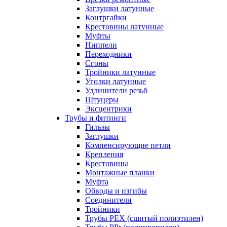
Заглушки латунные
Контргайки
Крестовины латунные
Муфты
Ниппели
Переходники
Сгоны
Тройники латунные
Уголки латунные
Удлинители резьб
Штуцеры
Эксцентрики
Трубы и фитинги
Гильзы
Заглушки
Компенсирующие петли
Крепления
Крестовины
Монтажные планки
Муфта
Обводы и изгибы
Соединители
Тройники
Трубы PEX (сшитый полиэтилен)