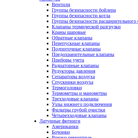
Вентили
Группы безопасности бойлера
Группы безопасности котла
Группы безопасности расширительного 
Клапаны термической разгрузки
Краны шаровые
Обратные клапаны
Перепускные клапаны
Подпиточные клапаны
Предохранительные клапаны
Приборы учета
Радиаторные клапаны
Редукторы давления
Сепараторы воздуха
Спускники воздуха
Термоголовки
Термометры и манометры
Трехходовые клапаны
Узлы нижнего подключения
Фильтры грубой очистки
Четырехходовые клапаны
Латунные фитинги
Американки
Бочонки
Врезки ремонтные