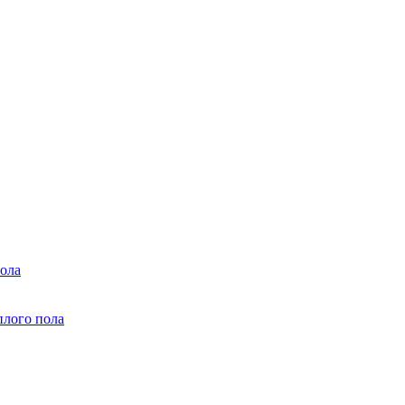
ола
плого пола