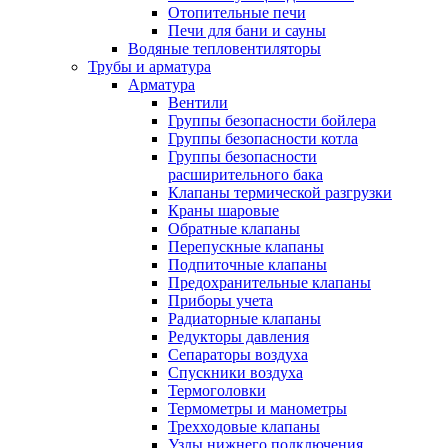
Отопительные печи
Печи для бани и сауны
Водяные тепловентиляторы
Трубы и арматура
Арматура
Вентили
Группы безопасности бойлера
Группы безопасности котла
Группы безопасности
расширительного бака
Клапаны термической разгрузки
Краны шаровые
Обратные клапаны
Перепускные клапаны
Подпиточные клапаны
Предохранительные клапаны
Приборы учета
Радиаторные клапаны
Редукторы давления
Сепараторы воздуха
Спускники воздуха
Термоголовки
Термометры и манометры
Трехходовые клапаны
Узлы нижнего подключения