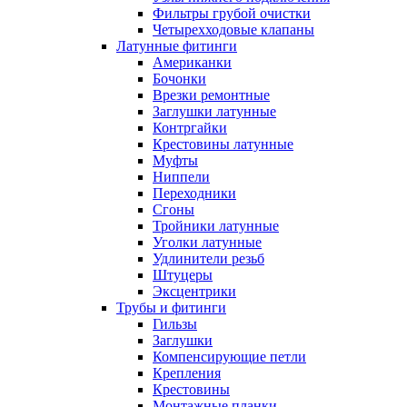
Фильтры грубой очистки
Четырехходовые клапаны
Латунные фитинги
Американки
Бочонки
Врезки ремонтные
Заглушки латунные
Контргайки
Крестовины латунные
Муфты
Ниппели
Переходники
Сгоны
Тройники латунные
Уголки латунные
Удлинители резьб
Штуцеры
Эксцентрики
Трубы и фитинги
Гильзы
Заглушки
Компенсирующие петли
Крепления
Крестовины
Монтажные планки