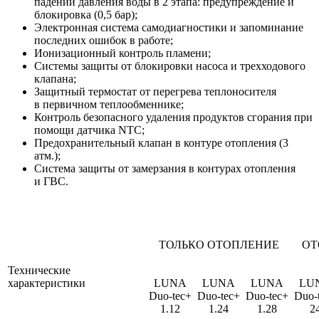
падении давления воды в 2 этапа: предупреждение и
блокировка (0,5 бар);
Электронная система самодиагностики и запоминание
последних ошибок в работе;
Ионизационный контроль пламени;
Системы защиты от блокировки насоса и трехходового
клапана;
Защитный термостат от перегрева теплоносителя
в первичном теплообменнике;
Контроль безопасного удаления продуктов сгорания при
помощи датчика NTC;
Предохранительный клапан в контуре отопления (3
атм.);
Система защиты от замерзания в контурах отопления
и ГВС.
ТОЛЬКО ОТОПЛЕНИЕ
ОТ
Технические
характеристики
LUNA
LUNA
LUNA
LU
Duo-tec+
Duo-tec+
Duo-tec+
Duo-
1.12
1.24
1.28
2