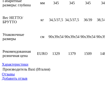
Габаритные
мм
345
345
345
34
размеры: глубина
Вес НЕТТО/
кг
34,5/37,5
34,5/37,5
36/39
38,5/
БРУТТО
Упаковочные
см
90x39x54
90x39x54
90x39x54
90x3
размеры
Рекомендованная
EURO
1329
1379
1509
14
розничная цена
Характеристики
Производитель
Baxi (Италия)
Отзывы
Добавить отзыв