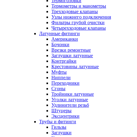
Термоголовки
Термометры и манометры
Трехходовые клапаны
Узлы нижнего подключения
Фильтры грубой очистки
Четырехходовые клапаны
Латунные фитинги
Американки
Бочонки
Врезки ремонтные
Заглушки латунные
Контргайки
Крестовины латунные
Муфты
Ниппели
Переходники
Сгоны
Тройники латунные
Уголки латунные
Удлинители резьб
Штуцеры
Эксцентрики
Трубы и фитинги
Гильзы
Заглушки