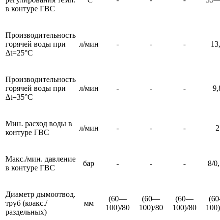
в контуре ГВС
Производительность
горячей воды при
л/мин
-
-
-
13
Δt=25°С
Производительность
горячей воды при
л/мин
-
-
-
9,
Δt=35°С
Мин. расход воды в
л/мин
-
-
-
2
контуре ГВС
Макс./мин. давление
бар
-
-
-
8/0
в контуре ГВС
Диаметр дымоотвод.
(60—
(60—
(60—
(6
труб (коакс./
мм
100)/80
100)/80
100)/80
100)
раздельных)