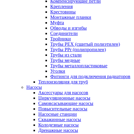
Компенсирующие петли
Крепления
Крестовины
Монтажные планки
Муфта
Обводы и изгибы
Соединители
Тройники
Трубы PEX (сшитый полиэтилен)
Трубы PPr (полипропилен)
Трубы из стали
Трубы медные
Трубы металлопластиковые
Уголки
Фитинги для подключения радиаторов
Теплоизоляция для труб
Насосы
Аксессуары для насосов
Циркуляционные насосы
Самовсасывающие насосы
Повысительные насосы
Насосные станции
Скважинные насосы
Колодезные насосы
Дренажные насосы