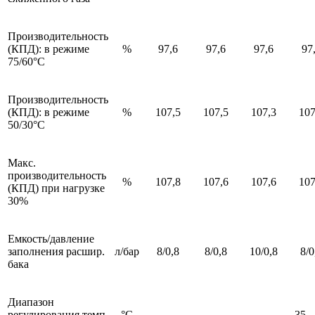
Производительность
(КПД): в режиме
%
97,6
97,6
97,6
97
75/60°С
Производительность
(КПД): в режиме
%
107,5
107,5
107,3
107
50/30°С
Макс.
производительность
%
107,8
107,6
107,6
107
(КПД) при нагрузке
30%
Емкость/давление
заполнения расшир.
л/бар
8/0,8
8/0,8
10/0,8
8/0
бака
Диапазон
регулирования темп.
°С
-
-
-
35—