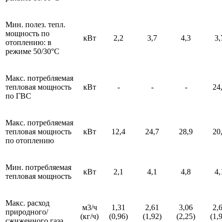
Мин. полез. тепл.
мощность по
кВт
2,2
3,7
4,3
3,
отоплению: в
режиме 50/30°С
Макс. потребляемая
тепловая мощность
кВт
-
-
-
24
по ГВС
Макс. потребляемая
тепловая мощность
кВт
12,4
24,7
28,9
20
по отоплению
Мин. потребляемая
кВт
2,1
4,1
4,8
4,
тепловая мощность
Макс. расход
м3/ч
1,31
2,61
3,06
2,
природного/
(кг/ч)
(0,96)
(1,92)
(2,25)
(1,
сжиженного газа