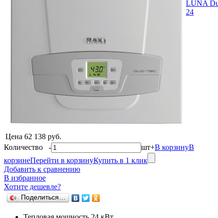
Цена
62 138 руб.
Количество
-
шт
+
В корзину
В
корзине
Перейти в корзину
Купить в 1 клик
Добавить к сравнению
В избранное
Хотите дешевле?
Поделиться…
Тепловая мощность 24 кВт