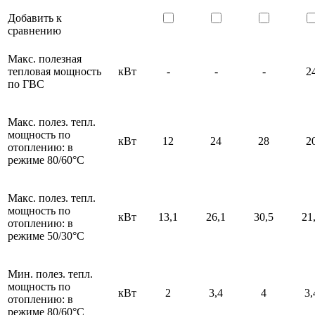
Добавить к
сравнению
Макс. полезная
тепловая мощность
кВт
-
-
-
2
по ГВС
Макс. полез. тепл.
мощность по
кВт
12
24
28
2
отоплению: в
режиме 80/60°С
Макс. полез. тепл.
мощность по
кВт
13,1
26,1
30,5
21
отоплению: в
режиме 50/30°С
Мин. полез. тепл.
мощность по
кВт
2
3,4
4
3,
отоплению: в
режиме 80/60°С