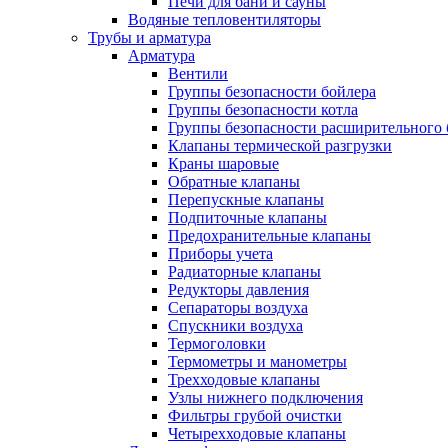
Печи для бани и сауны
Водяные тепловентиляторы
Трубы и арматура
Арматура
Вентили
Группы безопасности бойлера
Группы безопасности котла
Группы безопасности расширительного 
Клапаны термической разгрузки
Краны шаровые
Обратные клапаны
Перепускные клапаны
Подпиточные клапаны
Предохранительные клапаны
Приборы учета
Радиаторные клапаны
Редукторы давления
Сепараторы воздуха
Спускники воздуха
Термоголовки
Термометры и манометры
Трехходовые клапаны
Узлы нижнего подключения
Фильтры грубой очистки
Четырехходовые клапаны