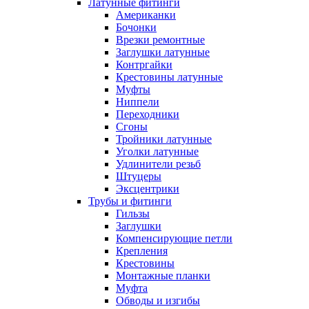
Латунные фитинги
Американки
Бочонки
Врезки ремонтные
Заглушки латунные
Контргайки
Крестовины латунные
Муфты
Ниппели
Переходники
Сгоны
Тройники латунные
Уголки латунные
Удлинители резьб
Штуцеры
Эксцентрики
Трубы и фитинги
Гильзы
Заглушки
Компенсирующие петли
Крепления
Крестовины
Монтажные планки
Муфта
Обводы и изгибы