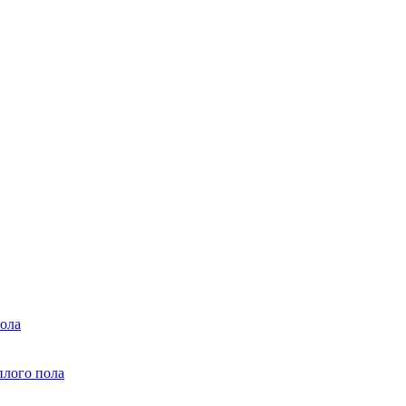
ола
плого пола