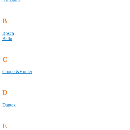
B
Bosch
Ballu
C
Cooper&Hunter
D
Dantex
E