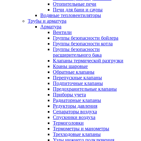
Отопительные печи
Печи для бани и сауны
Водяные тепловентиляторы
Трубы и арматура
Арматура
Вентили
Группы безопасности бойлера
Группы безопасности котла
Группы безопасности
расширительного бака
Клапаны термической разгрузки
Краны шаровые
Обратные клапаны
Перепускные клапаны
Подпиточные клапаны
Предохранительные клапаны
Приборы учета
Радиаторные клапаны
Редукторы давления
Сепараторы воздуха
Спускники воздуха
Термоголовки
Термометры и манометры
Трехходовые клапаны
Узлы нижнего подключения