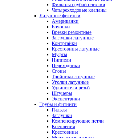
Фильтры грубой очистки
Четырехходовые клапаны
Латунные фитинги
Американки
Бочонки
Врезки ремонтные
Заглушки латунные
Контргайки
Крестовины латунные
Муфты
Ниппели
Переходники
Сгоны
Тройники латунные
Уголки латунные
Удлинители резьб
Штуцеры
Эксцентрики
Трубы и фитинги
Гильзы
Заглушки
Компенсирующие петли
Крепления
Крестовины
Монтажные планки