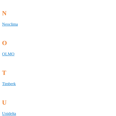
N
Neoclima
O
OLMO
T
Timberk
U
Unidelta