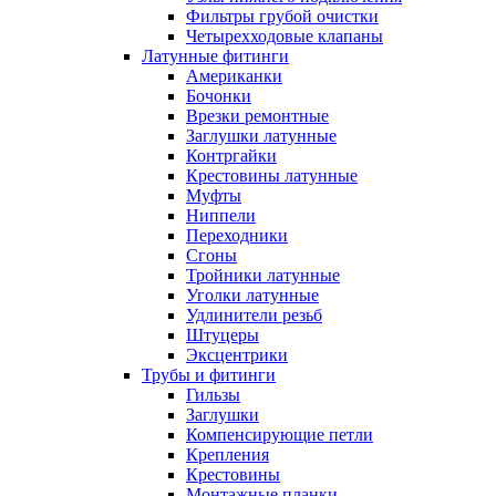
Фильтры грубой очистки
Четырехходовые клапаны
Латунные фитинги
Американки
Бочонки
Врезки ремонтные
Заглушки латунные
Контргайки
Крестовины латунные
Муфты
Ниппели
Переходники
Сгоны
Тройники латунные
Уголки латунные
Удлинители резьб
Штуцеры
Эксцентрики
Трубы и фитинги
Гильзы
Заглушки
Компенсирующие петли
Крепления
Крестовины
Монтажные планки