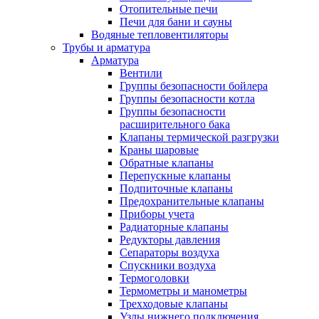
Отопительные печи
Печи для бани и сауны
Водяные тепловентиляторы
Трубы и арматура
Арматура
Вентили
Группы безопасности бойлера
Группы безопасности котла
Группы безопасности
расширительного бака
Клапаны термической разгрузки
Краны шаровые
Обратные клапаны
Перепускные клапаны
Подпиточные клапаны
Предохранительные клапаны
Приборы учета
Радиаторные клапаны
Редукторы давления
Сепараторы воздуха
Спускники воздуха
Термоголовки
Термометры и манометры
Трехходовые клапаны
Узлы нижнего подключения